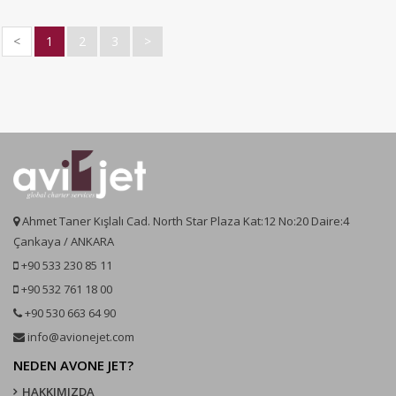
<
1
2
3
>
Ahmet Taner Kışlalı Cad. North Star Plaza Kat:12 No:20 Daire:4
Çankaya / ANKARA
+90 533 230 85 11
+90 532 761 18 00
+90 530 663 64 90
info@avionejet.com
NEDEN AVONE JET?
HAKKIMIZDA