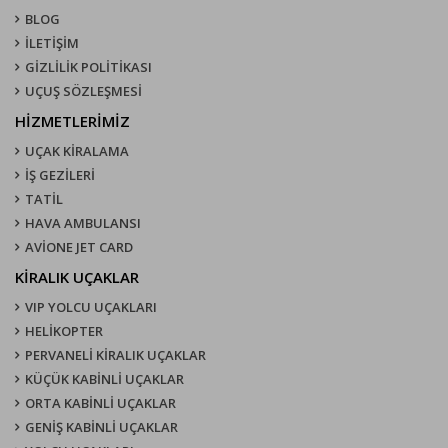
BLOG
İLETİŞİM
GİZLİLİK POLİTİKASI
UÇUŞ SÖZLEŞMESI
HİZMETLERİMİZ
UÇAK KIRALAMA
İŞ GEZİLERİ
TATİL
HAVA AMBULANSI
AVİONE JET CARD
KIRALIK UÇAKLAR
VIP YOLCU UÇAKLARI
HELİKOPTER
PERVANELİ KİRALIK UÇAKLAR
KÜÇÜK KABİNLİ UÇAKLAR
ORTA KABİNLİ UÇAKLAR
GENİŞ KABİNLİ UÇAKLAR