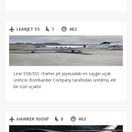
LEARJET 55
7
482
Lear 55B/55C charter jet piyasadaki en saygın uçak
üreticisi Bombardier Company tarafından üretilmiş elit
bir özel uçaktır.
HAWKER 900XP
8
463