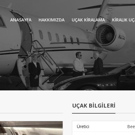
ANASAYFA
HAKKIMIZDA
UÇAK KİRALAMA
KIRALIK U
UÇAK KIRALAMA
VIP YOLCU
İŞ GEZİLERİ
TATİL
HELİKOPT
HAVA AMBULANSI
PERVANELİ
AVİONE JET CARD
KÜÇÜK KA
ORTA KAB
UÇAK BİLGİLERİ
GENİŞ KAB
YOLCU UÇ
Üretici
Bee