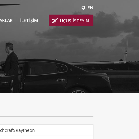
EN
ÇAKLAR
İLETİŞİM
UÇUŞ İSTEYİN
 UÇAKLARI
ER
 KİRALIK UÇAKLAR
BİNLİ UÇAKLAR
İNLİ UÇAKLAR
İNLİ UÇAKLAR
AKLARI
chcraft/Raytheon