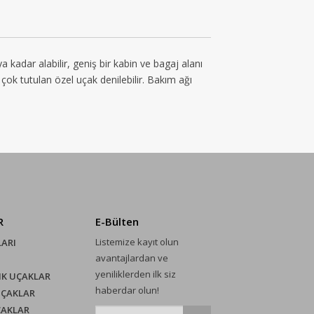
 kadar alabilir, geniş bir kabin ve bagaj alanı
n çok tutulan özel uçak denilebilir. Bakım ağı
R
E-Bülten
Listemize kayıt olun
LARI
avantajlardan ve
yeniliklerden ilk siz
IK UÇAKLAR
haberdar olun!
UÇAKLAR
ÇAKLAR