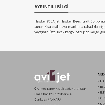
AYRINTILI BİLGİ
Hawker 800A jet Hawker Beechcraft Corporation ta
sunar. Kısa pistli havalimanlarına rahatlıkla ini
yaygındır. Özel uçak kargo, özel jetle kargo gönd
NED
HA
BL
Ahmet Taner Kışlalı Cad. North Star
İLE
Plaza Kat:12 No:20 Daire:4
GİZ
Çankaya / ANKARA
UÇ