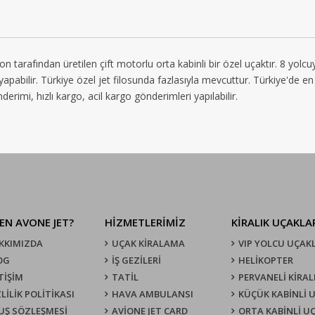
rafından üretilen çift motorlu orta kabinli bir özel uçaktır. 8 yolcuya
ş yapabilir. Türkiye özel jet filosunda fazlasıyla mevcuttur. Türkiye'de e
erimi, hızlı kargo, acil kargo gönderimleri yapılabilir.
EN AVONE JET?
HİZMETLERİMİZ
KIRALIK UÇAKLA
KKIMIZDA
UÇAK KIRALAMA
VIP YOLCU UÇAK
OG
İŞ GEZİLERİ
HELİKOPTER
TİŞİM
TATİL
PERVANELİ KİRAL
LİLİK POLİTİKASI
HAVA AMBULANSI
KÜÇÜK KABİNLİ 
UŞ SÖZLEŞMESI
AVİONE JET CARD
ORTA KABİNLİ U