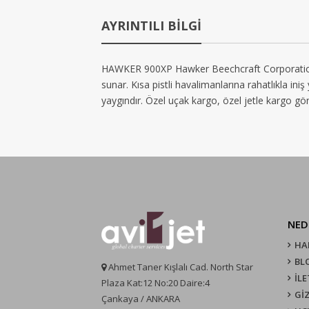
AYRINTILI BİLGİ
HAWKER 900XP Hawker Beechcraft Corporation tara
sunar. Kısa pistli havalimanlarına rahatlıkla ini
yaygındır. Özel uçak kargo, özel jetle kargo gönd
NED
HA
BL
Ahmet Taner Kışlalı Cad. North Star
İLE
Plaza Kat:12 No:20 Daire:4
GİZ
Çankaya / ANKARA