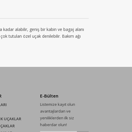
adar alabilir, geniş bir kabin ve bagaj alanı
n çok tutulan özel uçak denilebilir. Bakım ağı
R
E-Bülten
Listemize kayıt olun
LARI
avantajlardan ve
yeniliklerden ilk siz
IK UÇAKLAR
haberdar olun!
UÇAKLAR