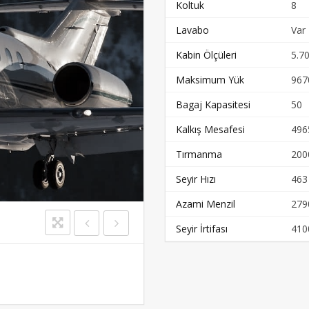
Koltuk
8
Lavabo
Var
Kabin Ölçüleri
5.70
Maksimum Yük
967
Bagaj Kapasitesi
50
Kalkış Mesafesi
496
Tırmanma
200
Seyir Hızı
463
Azami Menzil
279
Seyir İrtifası
410