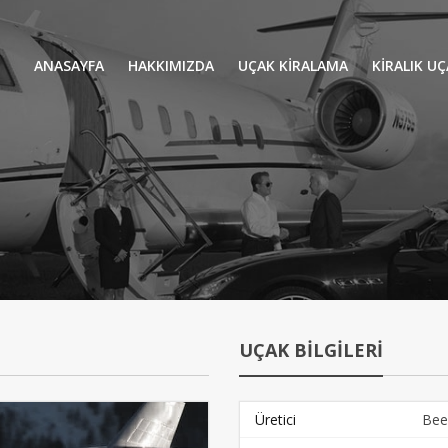
ANASAYFA
HAKKIMIZDA
UÇAK KİRALAMA
KIRALIK U
UÇAK KIRALAMA
VIP YOLCU
İŞ GEZİLERİ
TATİL
HELİKOPT
HAVA AMBULANSI
PERVANELİ
AVİONE JET CARD
KÜÇÜK KA
ORTA KAB
UÇAK BİLGİLERİ
GENİŞ KAB
YOLCU UÇ
Üretici
Bee