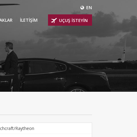
EN
ÇAKLAR
İLETİŞİM
UÇUŞ İSTEYİN
 UÇAKLARI
ER
 KİRALIK UÇAKLAR
BİNLİ UÇAKLAR
İNLİ UÇAKLAR
İNLİ UÇAKLAR
AKLARI
chcraft/Raytheon