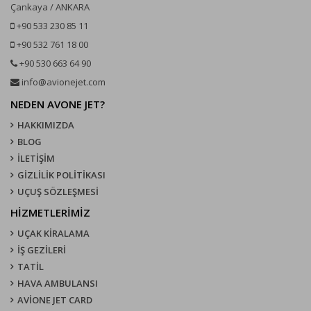
Çankaya / ANKARA
+90 533 230 85 11
+90 532 761 18 00
+90 530 663 64 90
info@avionejet.com
NEDEN AVONE JET?
HAKKIMIZDA
BLOG
İLETİŞİM
GİZLİLİK POLİTİKASI
UÇUŞ SÖZLEŞMESI
HİZMETLERİMİZ
UÇAK KIRALAMA
İŞ GEZİLERİ
TATİL
HAVA AMBULANSI
AVİONE JET CARD