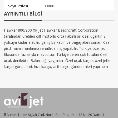
Seyir İrtifası
39000
AYRINTILI BİLGİ
Hawker 800/900 XP jet Hawker Beechcraft Corporation
tarafından üretilen çift motorlu orta kabinli bir özel uçaktır. 8
yolcuya kadar alabilir, geniş bir kabin ve bagaj alanı sunar. Kısa
pistli havalimanlarına rahatlıkla iniş yapabilir. Türkiye özel jet
filosunda fazlasıyla mevcuttur. Türkiye'de en çok tutulan özel
uçak denilebilir. Bakım ağı yaygındır. Özel uçak kargo, özel jetle
kargo gönderimi, hızlı kargo, acil kargo gönderimleri yapılabilir.
Ahmet Taner Kışlalı Cad. North Star Plaza Kat:12 No:20 Daire:4