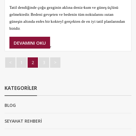
Tatil dendiğinde çoğu gezginin aklına deniz-kum ve güneş üçlüsü
gelmektedir. Bedeni gevşeten ve bedenin tüm noktalarını ısıtan
güneşin altında enfes bir kokteyl gerçekten de en iyi tatil planlarından
biridir.
DEVAMINI OKU
<
1
2
3
>
KATEGORILER
BLOG
SEYAHAT REHBERİ