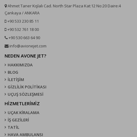
Ahmet Taner Kışlalı Cad. North Star Plaza Kat:12 No:20 Daire:4
Çankaya / ANKARA
+90 533 230 85 11
+90 532 761 18 00
+90 530 663 64 90
info@avionejet.com
NEDEN AVONE JET?
HAKKIMIZDA
BLOG
İLETİŞİM
GİZLİLİK POLİTİKASI
UÇUŞ SÖZLEŞMESI
HİZMETLERİMİZ
UÇAK KIRALAMA
İŞ GEZİLERİ
TATİL
HAVA AMBULANSI