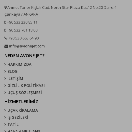
Ahmet Taner Kışlalı Cad. North Star Plaza Kat:12 No:20 Daire:4
Çankaya / ANKARA
+90 533 230 85 11
+90 532 761 18 00
+90 530 663 64 90
info@avionejet.com
NEDEN AVONE JET?
HAKKIMIZDA
BLOG
İLETİŞİM
GİZLİLİK POLİTİKASI
UÇUŞ SÖZLEŞMESI
HİZMETLERİMİZ
UÇAK KIRALAMA
İŞ GEZİLERİ
TATİL
HAVA AMBULANSI