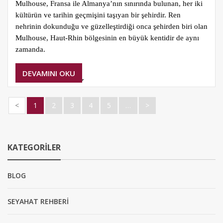
Mulhouse, Fransa ile Almanya’nın sınırında bulunan, her iki
kültürün ve tarihin geçmişini taşıyan bir şehirdir. Ren
nehrinin dokunduğu ve güzelleştirdiği onca şehirden biri olan
Mulhouse, Haut-Rhin bölgesinin en büyük kentidir de aynı
zamanda.
DEVAMINI OKU
<
1
2
3
4
5
…
>
KATEGORILER
BLOG
SEYAHAT REHBERİ