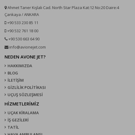
Ahmet Taner Kışlalı Cad. North Star Plaza Kat:12 No:20 Daire:4
Çankaya / ANKARA
+90 533 230 85 11
+90 532 761 18 00
+90 530 663 64 90
info@avionejet.com
NEDEN AVONE JET?
HAKKIMIZDA
BLOG
İLETİŞİM
GİZLİLİK POLİTİKASI
UÇUŞ SÖZLEŞMESI
HİZMETLERİMİZ
UÇAK KIRALAMA
İŞ GEZİLERİ
TATİL
HAVA AMBULANSI