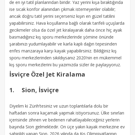
de en iyi tatil planlarından biridir. Yaz yerini kışa bıraktığında
ise sıcak konfor alanından çıkmak istemeyenler olabilir;
ancak doğru tatil yerini seçerseniz kışın en güzel tatilini
yapabilirsiniz. Hava koşullarına bağlı olarak tarifeli uçuşlarda
gecikmeler olsa da özel jet kiralayarak daha önce hiç ayak
basmadığınız kış sporu merkezlerinde şömine önünde
şarabınızı yudumlayabilir ve karla kaplı dağın tepesinden
enfes manzaraya karşı kayak yapabilirsiniz. Bildiğiniz kış
sporu merkezlerinden sıkıldıysanız 2020’nin en mükemmel
kış sporu merkezlerini bu yazımızda sizler ile paylaşıyoruz.
İsviçre Özel Jet Kiralama
1.
Sion, İsviçre
Diyelim ki Zürih’tesiniz ve uzun toplantılarla dolu bir
haftadan sonra kaçamak yapmak istiyorsunuz. Ülke sınırları
içerisinde zihnen ve bedenen rahatlayabileceğiniz yerlerin
başında Sion gelmektedir. On üçe yakın kayak merkezine ev
sahipliği yapan Sion, 2026 yılında da Kış Olimpiyatlarının