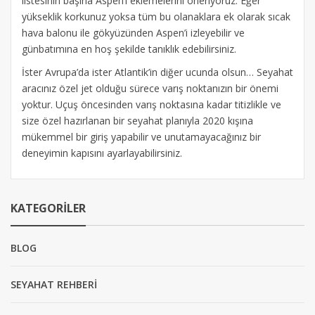
listesinin başına Aspen’i eklemelerini öneriyoruz. Eğer
yükseklik korkunuz yoksa tüm bu olanaklara ek olarak sıcak
hava balonu ile gökyüzünden Aspen’i izleyebilir ve
günbatımına en hoş şekilde tanıklık edebilirsiniz.
İster Avrupa’da ister Atlantik’in diğer ucunda olsun… Seyahat
aracınız özel jet olduğu sürece varış noktanızın bir önemi
yoktur. Uçuş öncesinden varış noktasına kadar titizlikle ve
size özel hazırlanan bir seyahat planıyla 2020 kışına
mükemmel bir giriş yapabilir ve unutamayacağınız bir
deneyimin kapısını ayarlayabilirsiniz.
KATEGORILER
BLOG
SEYAHAT REHBERİ