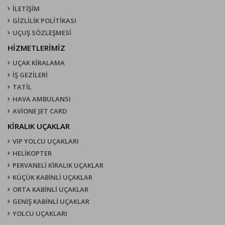
İLETİŞİM
GİZLİLİK POLİTİKASI
UÇUŞ SÖZLEŞMESI
HİZMETLERİMİZ
UÇAK KIRALAMA
İŞ GEZİLERİ
TATİL
HAVA AMBULANSI
AVİONE JET CARD
KIRALIK UÇAKLAR
VIP YOLCU UÇAKLARI
HELİKOPTER
PERVANELİ KİRALIK UÇAKLAR
KÜÇÜK KABİNLİ UÇAKLAR
ORTA KABİNLİ UÇAKLAR
GENİŞ KABİNLİ UÇAKLAR
YOLCU UÇAKLARI