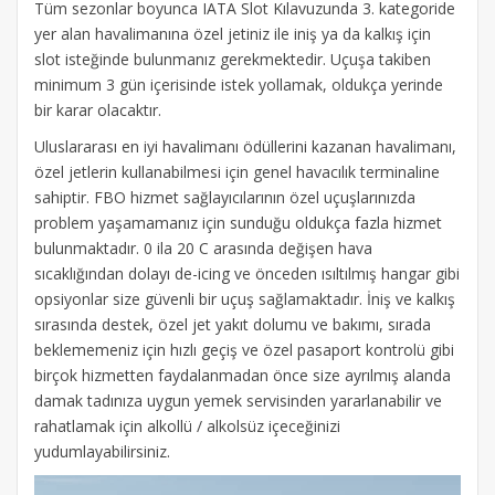
Tüm sezonlar boyunca IATA Slot Kılavuzunda 3. kategoride
yer alan havalimanına özel jetiniz ile iniş ya da kalkış için
slot isteğinde bulunmanız gerekmektedir. Uçuşa takiben
minimum 3 gün içerisinde istek yollamak, oldukça yerinde
bir karar olacaktır.
Uluslararası en iyi havalimanı ödüllerini kazanan havalimanı,
özel jetlerin kullanabilmesi için genel havacılık terminaline
sahiptir. FBO hizmet sağlayıcılarının özel uçuşlarınızda
problem yaşamamanız için sunduğu oldukça fazla hizmet
bulunmaktadır. 0 ila 20 C arasında değişen hava
sıcaklığından dolayı de-icing ve önceden ısıltılmış hangar gibi
opsiyonlar size güvenli bir uçuş sağlamaktadır. İniş ve kalkış
sırasında destek, özel jet yakıt dolumu ve bakımı, sırada
beklememeniz için hızlı geçiş ve özel pasaport kontrolü gibi
birçok hizmetten faydalanmadan önce size ayrılmış alanda
damak tadınıza uygun yemek servisinden yararlanabilir ve
rahatlamak için alkollü / alkolsüz içeceğinizi
yudumlayabilirsiniz.