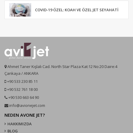
COVID-19 ÖZEL: KOAH VE ÖZEL JET SEYAHATI
Ahmet Taner Kışlalı Cad. North Star Plaza Kat:12 No:20 Daire:4
Çankaya / ANKARA
+90 533 230 85 11
+90 532 761 18 00
+90 530 663 64 90
info@avionejet.com
NEDEN AVONE JET?
HAKKIMIZDA
BLOG