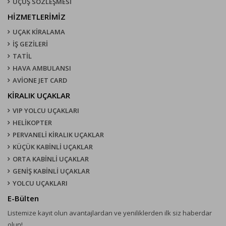
UÇUŞ SÖZLEŞMESI
HİZMETLERİMİZ
UÇAK KIRALAMA
İŞ GEZİLERİ
TATİL
HAVA AMBULANSI
AVİONE JET CARD
KIRALIK UÇAKLAR
VIP YOLCU UÇAKLARI
HELİKOPTER
PERVANELİ KİRALIK UÇAKLAR
KÜÇÜK KABİNLİ UÇAKLAR
ORTA KABİNLİ UÇAKLAR
GENİŞ KABİNLİ UÇAKLAR
YOLCU UÇAKLARI
E-Bülten
Listemize kayıt olun avantajlardan ve yeniliklerden ilk siz haberdar
olun!