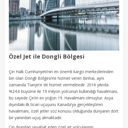
Özel Jet ile Dongli Bölgesi
Çin Halk Cumhuriyeti’nin en önemli kargo merkezlerinden
biri olan Dongli Bölgesi’ne hizmet veren Binhai, aynı
zamanda Tianjin’e de hizmet vermektedir. 2016 yılında
%24.6 büyüme ile 19 milyon yolcunun kullandığı havalimanı,
bu sayede Çin’in en yoğun 19. Havalimanı olmuştur. Asya
dışındaki ilk ticari uçuşunu Kanada’ya gerçekleştiren
havalimanı, özel jetler söz konusu olduğunda dünyanın dört
bir yanından uçuş almaktadır.
Çin dışından seyahat eden özel jet yolcularının