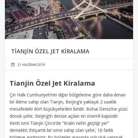
TIANJIN ÖZEL JET KIRALAMA
21 HAZIRAN 2019
Tianjin Özel Jet Kiralama
Çin Halk Cumhuriyeti’nin diğer bölgelerine göre daha ılıman
bir iklime sahip olan Tianjin, Beijing’e yaklaşık 2 saatlik
mesafedeki dört büyükşehirden biridir. Bohai Denizi’ne yüzü
dönük şehir, Beijing’in denize açılan en önemli kapısıdır.
Kenti ismi Tianjin Çince’de “Kralın nehri geçtiği yer”
demektir; ihtişamlı bir isme sahip olan şehir, 16 farklı
bölgeye ayrılmıştır. Bu bölgeler arasında yolculuk yapmak,