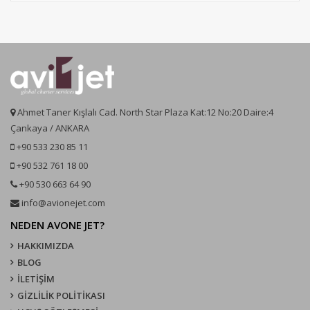
Ahmet Taner Kışlalı Cad. North Star Plaza Kat:12 No:20 Daire:4
Çankaya / ANKARA
+90 533 230 85 11
+90 532 761 18 00
+90 530 663 64 90
info@avionejet.com
NEDEN AVONE JET?
HAKKIMIZDA
BLOG
İLETİŞİM
GİZLİLİK POLİTİKASI