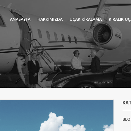
ANASAYFA
HAKKIMIZDA
UÇAK KİRALAMA
KIRALIK U
UÇAK KIRALAMA
VIP YOLCU
İŞ GEZİLERİ
TATİL
HELİKOPT
HAVA AMBULANSI
PERVANELİ
AVİONE JET CARD
KÜÇÜK KA
ORTA KAB
KA
GENİŞ KAB
YOLCU UÇ
BLO