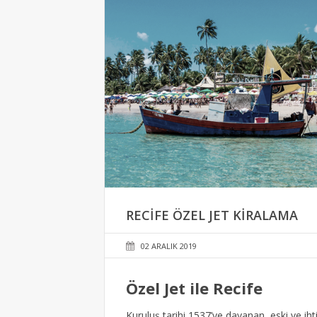
RECIFE ÖZEL JET KIRALAMA
02 ARALIK 2019
Özel Jet ile Recife
Kuruluş tarihi 1537’ye dayanan, eski ve iht