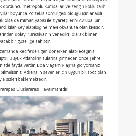
ük dördüncü metropolü kumsalları ve zengin köklü tarihi
 yıllar boyunca Portekiz sömürgesi olduğu için anadili
 olsa da mimari yapısı ile ziyaretçilerini Avrupai bir
klı kılan şey alabildiğine mavi okyanusa olan kıyısıdır.
arından dolayı “Brezilya’nın Venedik’i” olarak bilinen
acak bir güzelliğe sahiptir.
nı zamanda Recife’den geri dönerken alabileceğiniz
ptir. Büyük Atlantik’in sularına girmeden önce şehre
nizde fayda vardır; Boa Viagem Plajı’na gidiyorsanız
 bilmelisiniz. Adrenalin sevenler için uygun bir spot olan
yle sizleri beklemektedir.
rarapes Uluslararası Havalimanı’dır.