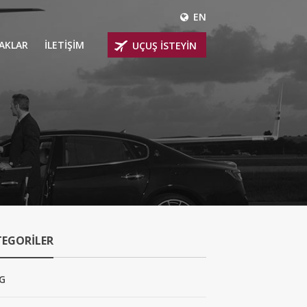
EN
ÇAKLAR
İLETİŞİM
UÇUŞ İSTEYİN
 UÇAKLARI
ER
 KİRALIK UÇAKLAR
BİNLİ UÇAKLAR
İNLİ UÇAKLAR
TEGORILER
İNLİ UÇAKLAR
AKLARI
G