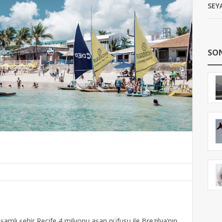
SEY
SON
işamlı şehir Recife 4 milyonu aşan nüfusu ile Brezilya’nın