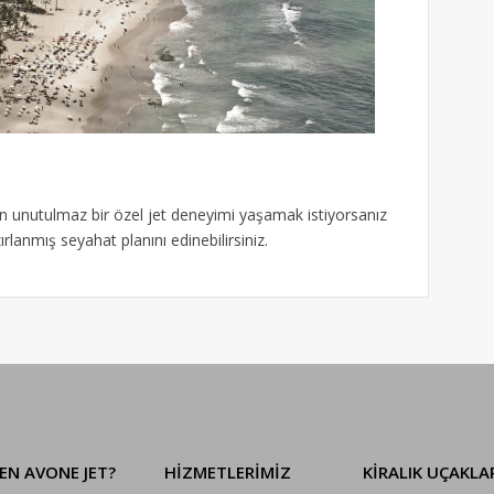
n unutulmaz bir özel jet deneyimi yaşamak istiyorsanız
zırlanmış seyahat planını edinebilirsiniz.
EN AVONE JET?
HİZMETLERİMİZ
KIRALIK UÇAKLA