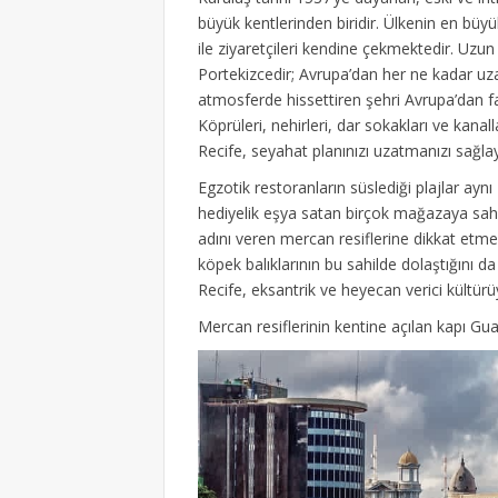
büyük kentlerinden biridir. Ülkenin en büy
ile ziyaretçileri kendine çekmektedir. Uzun
Portekizcedir; Avrupa’dan her ne kadar uzak
atmosferde hissettiren şehri Avrupa’dan far
Köprüleri, nehirleri, dar sokakları ve kanall
Recife, seyahat planınızı uzatmanızı sağlay
Egzotik restoranların süslediği plajlar ay
hediyelik eşya satan birçok mağazaya sahi
adını veren mercan resiflerine dikkat etme
köpek balıklarının bu sahilde dolaştığını da
Recife, eksantrik ve heyecan verici kültürü
Mercan resiflerinin kentine açılan kapı Gua