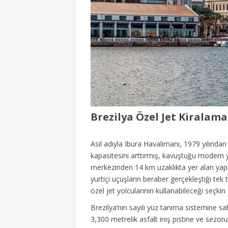
Brezilya Özel Jet Kiralama
Asıl adıyla Ibura Havalimanı, 1979 yılında
kapasitesini arttırmış, kavuştuğu modern ya
merkezinden 14 km uzaklıkta yer alan yapı, 
yurtiçi uçuşların beraber gerçekleştiği tek
özel jet yolcularının kullanabileceği seçki
Brezilya’nın sayılı yüz tanıma sistemine s
3,300 metrelik asfalt iniş pistine ve sezon