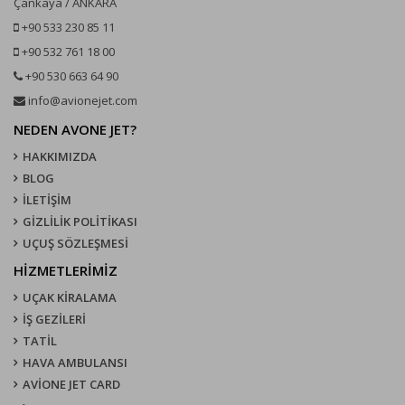
Çankaya / ANKARA
+90 533 230 85 11
+90 532 761 18 00
+90 530 663 64 90
info@avionejet.com
NEDEN AVONE JET?
HAKKIMIZDA
BLOG
İLETİŞİM
GİZLİLİK POLİTİKASI
UÇUŞ SÖZLEŞMESI
HİZMETLERİMİZ
UÇAK KIRALAMA
İŞ GEZİLERİ
TATİL
HAVA AMBULANSI
AVİONE JET CARD