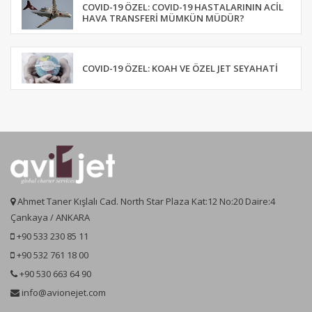
COVID-19 ÖZEL: COVID-19 HASTALARININ ACIL
HAVA TRANSFERI MÜMKÜN MÜDÜR?
COVID-19 ÖZEL: KOAH VE ÖZEL JET SEYAHATI
Ahmet Taner Kışlalı Cad. North Star Plaza Kat:12 No:20 Daire:4
Çankaya / ANKARA
+90 533 230 85 11
+90 532 761 18 00
+90 530 663 64 90
info@avionejet.com