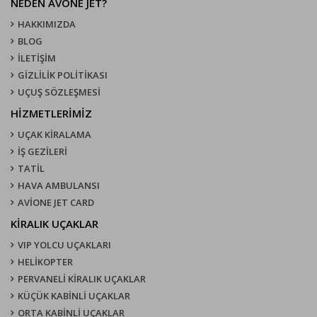
NEDEN AVONE JET?
HAKKIMIZDA
BLOG
İLETİŞİM
GİZLİLİK POLİTİKASI
UÇUŞ SÖZLEŞMESI
HİZMETLERİMİZ
UÇAK KIRALAMA
İŞ GEZİLERİ
TATİL
HAVA AMBULANSI
AVİONE JET CARD
KIRALIK UÇAKLAR
VIP YOLCU UÇAKLARI
HELİKOPTER
PERVANELİ KİRALIK UÇAKLAR
KÜÇÜK KABİNLİ UÇAKLAR
ORTA KABİNLİ UÇAKLAR