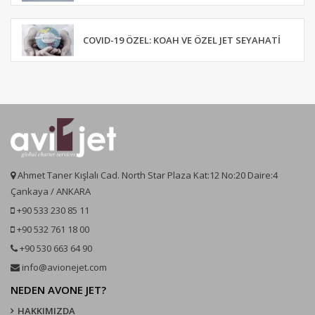
COVID-19 ÖZEL: KOAH VE ÖZEL JET SEYAHATI
Ahmet Taner Kışlalı Cad. North Star Plaza Kat:12 No:20 Daire:4
Çankaya / ANKARA
+90 533 230 85 11
+90 532 761 18 00
+90 530 663 64 90
info@avionejet.com
NEDEN AVONE JET?
HAKKIMIZDA