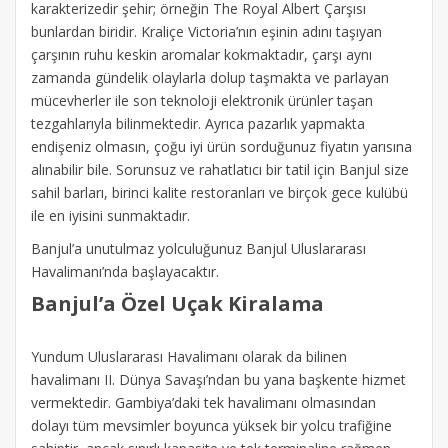
karakterizedir şehir; örneğin The Royal Albert Çarşısı
bunlardan biridir. Kraliçe Victoria’nın eşinin adını taşıyan
çarşının ruhu keskin aromalar kokmaktadır, çarşı aynı
zamanda gündelik olaylarla dolup taşmakta ve parlayan
mücevherler ile son teknoloji elektronik ürünler taşan
tezgahlarıyla bilinmektedir. Ayrıca pazarlık yapmakta
endişeniz olmasın, çoğu iyi ürün sorduğunuz fiyatın yarısına
alınabilir bile. Sorunsuz ve rahatlatıcı bir tatil için Banjul size
sahil barları, birinci kalite restoranları ve birçok gece kulübü
ile en iyisini sunmaktadır.
Banjul’a unutulmaz yolculuğunuz Banjul Uluslararası
Havalimanı’nda başlayacaktır.
Banjul’a Özel Uçak Kiralama
Yundum Uluslararası Havalimanı olarak da bilinen
havalimanı II. Dünya Savaşı’ndan bu yana başkente hizmet
vermektedir. Gambiya’daki tek havalimanı olmasından
dolayı tüm mevsimler boyunca yüksek bir yolcu trafiğine