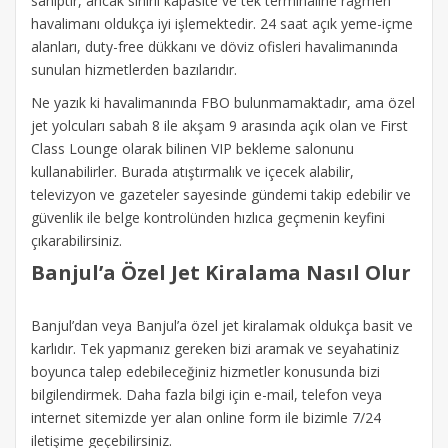
sahiptir, ancak sınırlı kapasite ve tek terminaline rağmen
havalimanı oldukça iyi işlemektedir. 24 saat açık yeme-içme
alanları, duty-free dükkanı ve döviz ofisleri havalimanında
sunulan hizmetlerden bazılarıdır.
Ne yazık ki havalimanında FBO bulunmamaktadır, ama özel
jet yolcuları sabah 8 ile akşam 9 arasında açık olan ve First
Class Lounge olarak bilinen VIP bekleme salonunu
kullanabilirler. Burada atıştırmalık ve içecek alabilir,
televizyon ve gazeteler sayesinde gündemi takip edebilir ve
güvenlik ile belge kontrolünden hızlıca geçmenin keyfini
çıkarabilirsiniz.
Banjul’a Özel Jet Kiralama Nasıl Olur
Banjul’dan veya Banjul’a özel jet kiralamak oldukça basit ve
karlıdır. Tek yapmanız gereken bizi aramak ve seyahatiniz
boyunca talep edebileceğiniz hizmetler konusunda bizi
bilgilendirmek. Daha fazla bilgi için e-mail, telefon veya
internet sitemizde yer alan online form ile bizimle 7/24
iletişime geçebilirsiniz.