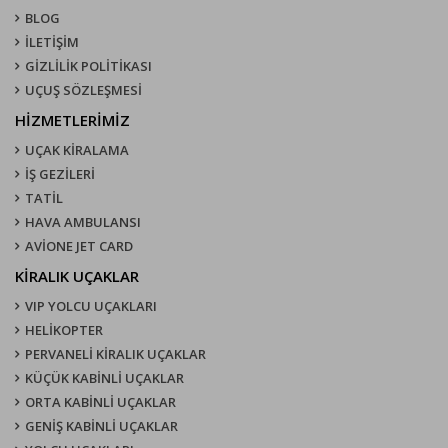
BLOG
İLETİŞİM
GİZLİLİK POLİTİKASI
UÇUŞ SÖZLEŞMESI
HİZMETLERİMİZ
UÇAK KIRALAMA
İŞ GEZİLERİ
TATİL
HAVA AMBULANSI
AVİONE JET CARD
KIRALIK UÇAKLAR
VIP YOLCU UÇAKLARI
HELİKOPTER
PERVANELİ KİRALIK UÇAKLAR
KÜÇÜK KABİNLİ UÇAKLAR
ORTA KABİNLİ UÇAKLAR
GENİŞ KABİNLİ UÇAKLAR