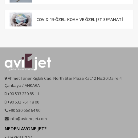
COVID-19 ÖZEL: KOAH VE ÖZEL JET SEYAHATI
Ahmet Taner Kışlalı Cad. North Star Plaza Kat:12 No:20 Daire:4
Çankaya / ANKARA
+90 533 230 85 11
+90 532 761 18 00
+90 530 663 64 90
info@avionejet.com
NEDEN AVONE JET?
HAKKIMIZDA