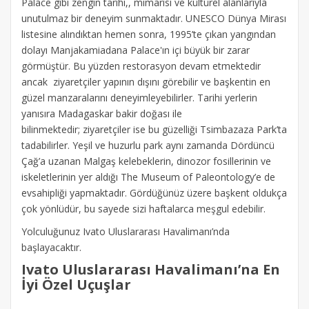
Palace gibi zengin tarihi,, mimarisi ve kültürel alanlarıyla
unutulmaz bir deneyim sunmaktadır. UNESCO Dünya Mirası
listesine alındıktan hemen sonra, 1995’te çıkan yangından
dolayı Manjakamiadana Palace'ın içi büyük bir zarar
görmüştür. Bu yüzden restorasyon devam etmektedir
ancak ziyaretçiler yapının dışını görebilir ve başkentin en
güzel manzaralarını deneyimleyebilirler. Tarihi yerlerin
yanısıra Madagaskar bakir doğası ile
bilinmektedir; ziyaretçiler ise bu güzelliği Tsimbazaza Park’ta
tadabilirler. Yeşil ve huzurlu park aynı zamanda Dördüncü
Çağ’a uzanan Malgaş kelebeklerin, dinozor fosillerinin ve
iskeletlerinin yer aldığı The Museum of Paleontology’e de
evsahipliği yapmaktadır. Gördüğünüz üzere başkent oldukça
çok yönlüdür, bu sayede sizi haftalarca meşgul edebilir.
Yolculuğunuz Ivato Uluslararası Havalimanı’nda
başlayacaktır.
Ivato Uluslararası Havalimanı’na En
İyi Özel Uçuşlar