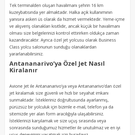
Tek terminalden oluşan havalimanı şehrin 16 km
kuzeybatısında yer almaktadır. Halka açık kullanımının
yanısıra askeri üs olarak da hizmet vermektedir. Yeme-içme
ve alışveriş olanakları kısıtlıdır, ancak küçük bir havalimanı
olması size belgelerinizi kontrol ettirirken oldukça zaman
kazandıracaktır. Ayrıca özel jet yolcusu olarak Business
Class yolcu salonunun sunduğu olanaklardan
yararlanabilirsiniz.
Antananarivo’ya Özel Jet Nasıl
Kiralanır
Avione Jet ile Antananarivo’ya veya Antananarivo’dan özel
jet kiralamak size güvenli ve hızlı bir seyahat imkanı
sunmaktadır. İstekleriniz doğrultusunda ayarlanmış,
pürüzsüz bir yolculuk için bizimle e-mail, telefon ya da
sitemizde yer alan form aracılığıyla ulaşabilirsiniz.
İsteklerinizi karşılamak ve size uçuş sırasında veya
sonrasında sunduğumuz hizmetler ile unutulmaz ve en iyi
uçuş deneyimini yaşatmak için buradayız.