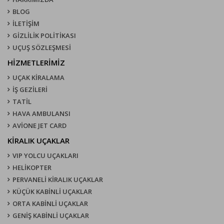
BLOG
İLETİŞİM
GİZLİLİK POLİTİKASI
UÇUŞ SÖZLEŞMESI
HİZMETLERİMİZ
UÇAK KIRALAMA
İŞ GEZİLERİ
TATİL
HAVA AMBULANSI
AVİONE JET CARD
KIRALIK UÇAKLAR
VIP YOLCU UÇAKLARI
HELİKOPTER
PERVANELİ KİRALIK UÇAKLAR
KÜÇÜK KABİNLİ UÇAKLAR
ORTA KABİNLİ UÇAKLAR
GENİŞ KABİNLİ UÇAKLAR