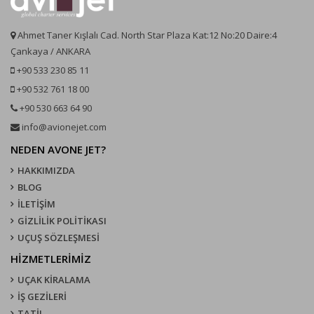
Ahmet Taner Kışlalı Cad. North Star Plaza Kat:12 No:20 Daire:4
Çankaya / ANKARA
+90 533 230 85 11
+90 532 761 18 00
+90 530 663 64 90
info@avionejet.com
NEDEN AVONE JET?
HAKKIMIZDA
BLOG
İLETİŞİM
GİZLİLİK POLİTİKASI
UÇUŞ SÖZLEŞMESI
HİZMETLERİMİZ
UÇAK KIRALAMA
İŞ GEZİLERİ
TATİL