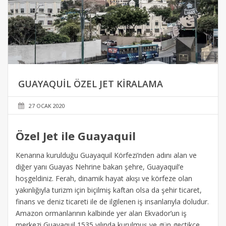
GUAYAQUIL ÖZEL JET KIRALAMA
27 OCAK 2020
Özel Jet ile Guayaquil
Kenarına kurulduğu Guayaquil Körfezi’nden adını alan ve
diğer yanı Guayas Nehrine bakan şehre, Guayaquil’e
hoşgeldiniz. Ferah, dinamik hayat akışı ve körfeze olan
yakınlığıyla turizm için biçilmiş kaftan olsa da şehir ticaret,
finans ve deniz ticareti ile de ilgilenen iş insanlarıyla doludur.
Amazon ormanlarının kalbinde yer alan Ekvador’un iş
merkezi Guayaquil 1535 yılında kurulmuş ve gün geçtikçe