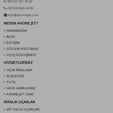
+90 532 761 18 00
+90 530 663 64 90
info@avionejet.com
NEDEN AVONE JET?
HAKKIMIZDA
BLOG
İLETİŞİM
GİZLİLİK POLİTİKASI
UÇUŞ SÖZLEŞMESI
HİZMETLERİMİZ
UÇAK KIRALAMA
İŞ GEZİLERİ
TATİL
HAVA AMBULANSI
AVİONE JET CARD
KIRALIK UÇAKLAR
VIP YOLCU UÇAKLARI