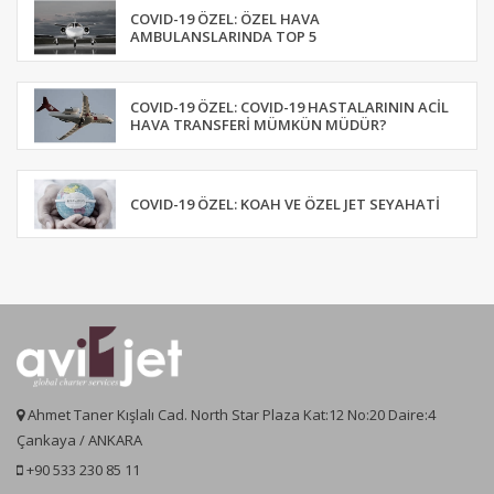
COVID-19 ÖZEL: ÖZEL HAVA
AMBULANSLARINDA TOP 5
COVID-19 ÖZEL: COVID-19 HASTALARININ ACIL
HAVA TRANSFERI MÜMKÜN MÜDÜR?
COVID-19 ÖZEL: KOAH VE ÖZEL JET SEYAHATI
Ahmet Taner Kışlalı Cad. North Star Plaza Kat:12 No:20 Daire:4
Çankaya / ANKARA
+90 533 230 85 11