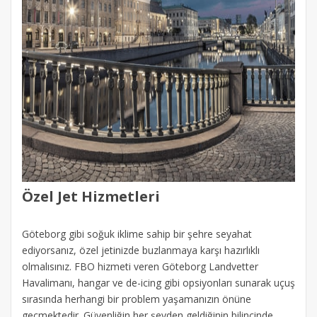
Özel Jet Hizmetleri
Göteborg gibi soğuk iklime sahip bir şehre seyahat
ediyorsanız, özel jetinizde buzlanmaya karşı hazırlıklı
olmalısınız. FBO hizmeti veren Göteborg Landvetter
Havalimanı, hangar ve de-icing gibi opsiyonları sunarak uçuş
sırasında herhangi bir problem yaşamanızın önüne
geçmektedir. Güvenliğin her şeyden geldiğinin bilincinde