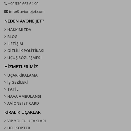
+90 530 663 64 90
info@avionejet.com
NEDEN AVONE JET?
HAKKIMIZDA
BLOG
İLETİŞİM
GİZLİLİK POLİTİKASI
UÇUŞ SÖZLEŞMESI
HİZMETLERİMİZ
UÇAK KIRALAMA
İŞ GEZİLERİ
TATİL
HAVA AMBULANSI
AVİONE JET CARD
KIRALIK UÇAKLAR
VIP YOLCU UÇAKLARI
HELİKOPTER