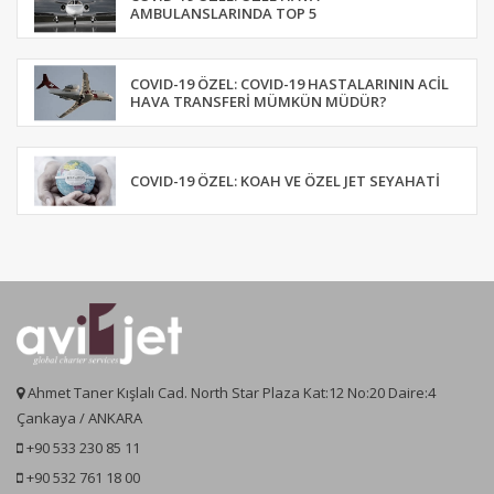
AMBULANSLARINDA TOP 5
COVID-19 ÖZEL: COVID-19 HASTALARININ ACIL
HAVA TRANSFERI MÜMKÜN MÜDÜR?
COVID-19 ÖZEL: KOAH VE ÖZEL JET SEYAHATI
Ahmet Taner Kışlalı Cad. North Star Plaza Kat:12 No:20 Daire:4
Çankaya / ANKARA
+90 533 230 85 11
+90 532 761 18 00