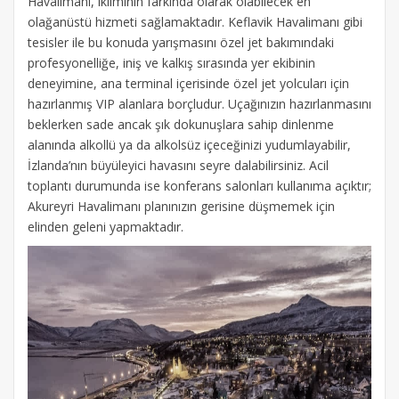
Havalimanı, ikliminin farkında olarak olabilecek en
olağanüstü hizmeti sağlamaktadır. Keflavik Havalimanı gibi
tesisler ile bu konuda yarışmasını özel jet bakımındaki
profesyonelliğe, iniş ve kalkış sırasında yer ekibinin
deneyimine, ana terminal içerisinde özel jet yolcuları için
hazırlanmış VIP alanlara borçludur. Uçağınızın hazırlanmasını
beklerken sade ancak şık dokunuşlara sahip dinlenme
alanında alkollü ya da alkolsüz içeceğinizi yudumlayabilir,
İzlanda’nın büyüleyici havasını seyre dalabilirsiniz. Acil
toplantı durumunda ise konferans salonları kullanıma açıktır;
Akureyri Havalimanı planınızın gerisine düşmemek için
elinden geleni yapmaktadır.