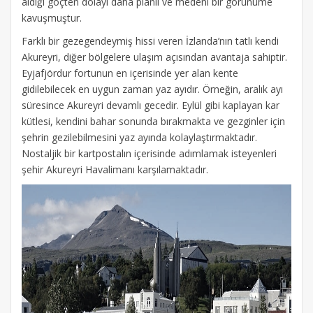
aldığı göçten dolayı daha planlı ve medeni bir görünüme
kavuşmuştur.
Farklı bir gezegendeymiş hissi veren İzlanda’nın tatlı kendi
Akureyri, diğer bölgelere ulaşım açısından avantaja sahiptir.
Eyjafjördur fortunun en içerisinde yer alan kente
gidilebilecek en uygun zaman yaz ayıdır. Örneğin, aralık ayı
süresince Akureyri devamlı gecedir. Eylül gibi kaplayan kar
kütlesi, kendini bahar sonunda bırakmakta ve gezginler için
şehrin gezilebilmesini yaz ayında kolaylaştırmaktadır.
Nostaljik bir kartpostalın içerisinde adımlamak isteyenleri
şehir Akureyri Havalimanı karşılamaktadır.