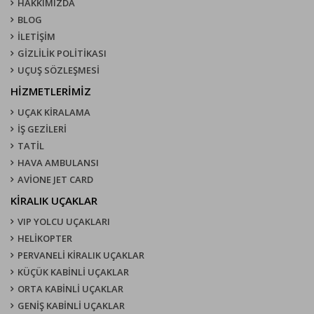
HAKKIMIZDA
BLOG
İLETİŞİM
GİZLİLİK POLİTİKASI
UÇUŞ SÖZLEŞMESI
HİZMETLERİMİZ
UÇAK KIRALAMA
İŞ GEZİLERİ
TATİL
HAVA AMBULANSI
AVİONE JET CARD
KIRALIK UÇAKLAR
VIP YOLCU UÇAKLARI
HELİKOPTER
PERVANELİ KİRALIK UÇAKLAR
KÜÇÜK KABİNLİ UÇAKLAR
ORTA KABİNLİ UÇAKLAR
GENİŞ KABİNLİ UÇAKLAR