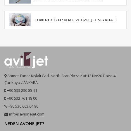
COVID-19 ÖZEL: KOAH VE ÖZEL JET SEYAHATI
Ahmet Taner Kışlalı Cad. North Star Plaza Kat:12 No:20 Daire:4
Çankaya / ANKARA
+90 533 230 85 11
+90 532 761 18 00
+90 530 663 64 90
info@avionejet.com
NEDEN AVONE JET?