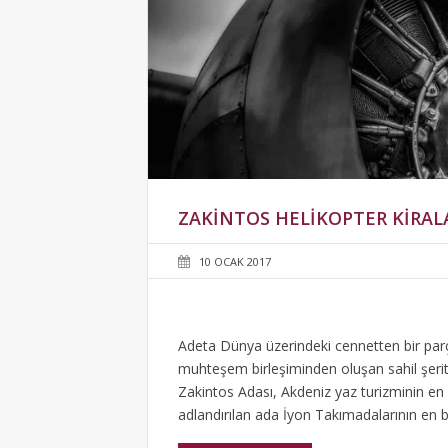
ZAKINTOS HELIKOPTER KIRA
10 OCAK 2017
Adeta Dünya üzerindeki cennetten bir parça
muhteşem birleşiminden oluşan sahil şeritle
Zakintos Adası, Akdeniz yaz turizminin en g
adlandırılan ada İyon Takımadalarının en