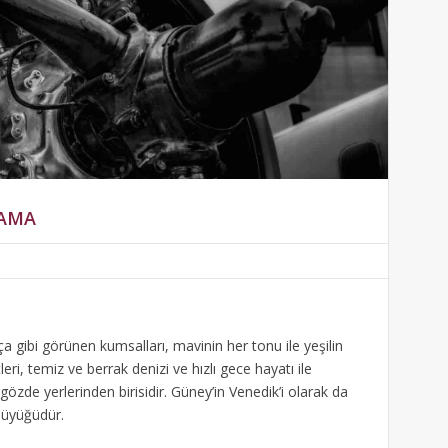
LAMA
 gibi görünen kumsalları, mavinin her tonu ile yeşilin
ri, temiz ve berrak denizi ve hızlı gece hayatı ile
özde yerlerinden birisidir. Güney’in Venedik’i olarak da
 büyüğüdür.