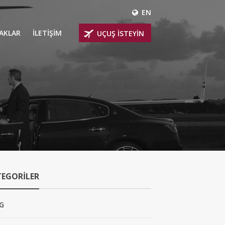
EN
ÇAKLAR
İLETİŞİM
UÇUŞ İSTEYİN
 UÇAKLARI
ER
 KİRALIK UÇAKLAR
BİNLİ UÇAKLAR
İNLİ UÇAKLAR
TEGORILER
İNLİ UÇAKLAR
AKLARI
G