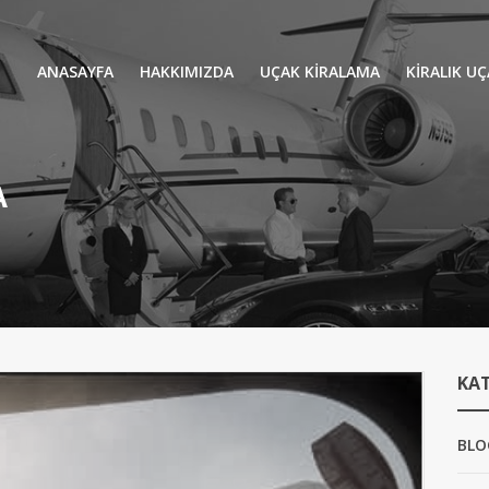
ANASAYFA
HAKKIMIZDA
UÇAK KİRALAMA
KIRALIK U
UÇAK KIRALAMA
VIP YOLCU
İŞ GEZİLERİ
TATİL
HELİKOPT
A
HAVA AMBULANSI
PERVANELİ
AVİONE JET CARD
KÜÇÜK KA
ORTA KAB
KA
GENİŞ KAB
YOLCU UÇ
BLO