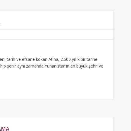
A
n, tarih ve efsane kokan Atina, 2.500 yıllık bir tarihe
ahip şehir aynı zamanda Yunanistan’ın en büyük şehri ve
AMA