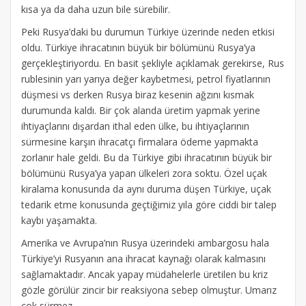
kısa ya da daha uzun bile sürebilir.
Peki Rusya’daki bu durumun Türkiye üzerinde neden etkisi
oldu. Türkiye ihracatının büyük bir bölümünü Rusya’ya
gerçekleştiriyordu. En basit şekliyle açıklamak gerekirse, Rus
rublesinin yarı yarıya değer kaybetmesi, petrol fiyatlarının
düşmesi vs derken Rusya biraz kesenin ağzını kısmak
durumunda kaldı. Bir çok alanda üretim yapmak yerine
ihtiyaçlarını dışardan ithal eden ülke, bu ihtiyaçlarının
sürmesine karşın ihracatçı firmalara ödeme yapmakta
zorlanır hale geldi. Bu da Türkiye gibi ihracatının büyük bir
bölümünü Rusya’ya yapan ülkeleri zora soktu. Özel uçak
kiralama konusunda da aynı duruma düşen Türkiye, uçak
tedarik etme konusunda geçtiğimiz yıla göre ciddi bir talep
kaybı yaşamakta.
Amerika ve Avrupa’nın Rusya üzerindeki ambargosu hala
Türkiye’yi Rusyanın ana ihracat kaynağı olarak kalmasını
sağlamaktadır. Ancak yapay müdahelerle üretilen bu kriz
gözle görülür zincir bir reaksiyona sebep olmuştur. Umarız
çok sürmez…