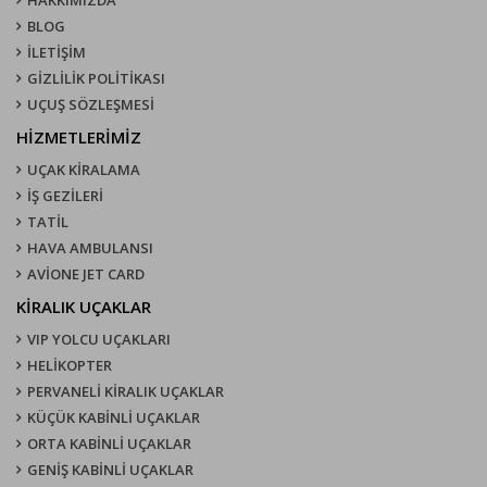
HAKKIMIZDA
BLOG
İLETİŞİM
GİZLİLİK POLİTİKASI
UÇUŞ SÖZLEŞMESI
HİZMETLERİMİZ
UÇAK KIRALAMA
İŞ GEZİLERİ
TATİL
HAVA AMBULANSI
AVİONE JET CARD
KIRALIK UÇAKLAR
VIP YOLCU UÇAKLARI
HELİKOPTER
PERVANELİ KİRALIK UÇAKLAR
KÜÇÜK KABİNLİ UÇAKLAR
ORTA KABİNLİ UÇAKLAR
GENİŞ KABİNLİ UÇAKLAR