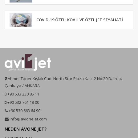
COVID-19 ÖZEL: KOAH VE ÖZEL JET SEYAHATI
Ahmet Taner Kışlalı Cad. North Star Plaza Kat:12 No:20 Daire:4
Çankaya / ANKARA
+90 533 230 85 11
+90 532 761 18 00
+90 530 663 64 90
info@avionejet.com
NEDEN AVONE JET?