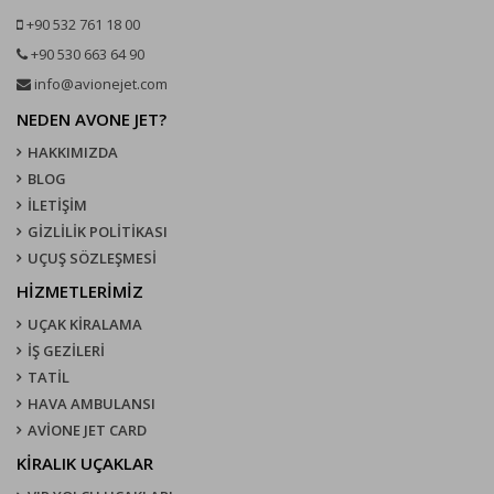
+90 532 761 18 00
+90 530 663 64 90
info@avionejet.com
NEDEN AVONE JET?
HAKKIMIZDA
BLOG
İLETİŞİM
GİZLİLİK POLİTİKASI
UÇUŞ SÖZLEŞMESI
HİZMETLERİMİZ
UÇAK KIRALAMA
İŞ GEZİLERİ
TATİL
HAVA AMBULANSI
AVİONE JET CARD
KIRALIK UÇAKLAR