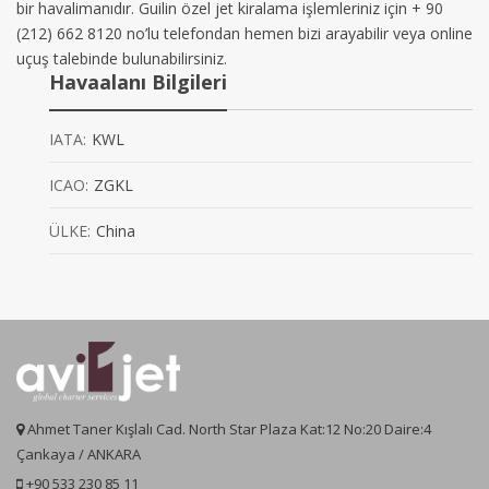
bir havalimanıdır. Guilin özel jet kiralama işlemleriniz için + 90
(212) 662 8120 no’lu telefondan hemen bizi arayabilir veya online
uçuş talebinde bulunabilirsiniz.
Havaalanı Bilgileri
IATA:
KWL
ICAO:
ZGKL
ÜLKE:
China
Ahmet Taner Kışlalı Cad. North Star Plaza Kat:12 No:20 Daire:4
Çankaya / ANKARA
+90 533 230 85 11