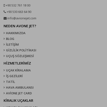
+90 532 761 18 00
+90 530 663 64 90
info@avionejet.com
NEDEN AVONE JET?
HAKKIMIZDA
BLOG
İLETİŞİM
GİZLİLİK POLİTİKASI
UÇUŞ SÖZLEŞMESI
HİZMETLERİMİZ
UÇAK KIRALAMA
İŞ GEZİLERİ
TATİL
HAVA AMBULANSI
AVİONE JET CARD
KIRALIK UÇAKLAR