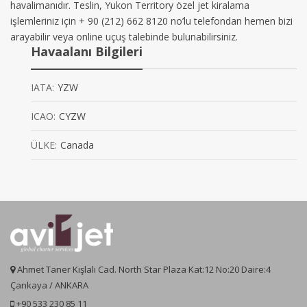
havalimanıdır. Teslin, Yukon Territory özel jet kiralama
işlemleriniz için + 90 (212) 662 8120 no’lu telefondan hemen bizi
arayabilir veya online uçuş talebinde bulunabilirsiniz.
Havaalanı Bilgileri
IATA:
YZW
ICAO:
CYZW
ÜLKE:
Canada
Ahmet Taner Kışlalı Cad. North Star Plaza Kat:12 No:20 Daire:4
Çankaya / ANKARA
+90 533 230 85 11