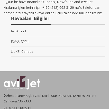
uygun bir havalimanıdır. St John's, Newfoundland özel jet
kiralama işlemleriniz için + 90 (212) 662 8120 no’lu telefondan
hemen bizi arayabilir veya online uçuş talebinde bulunabilirsiniz.
Havaalanı Bilgileri
IATA:
YYT
ICAO:
CYYT
ÜLKE:
Canada
Ahmet Taner Kışlalı Cad. North Star Plaza Kat:12 No:20 Daire:4
Çankaya / ANKARA
+90 533 230 85 11