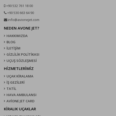
+90 532 761 18 00
+90 530 663 64 90
info@avionejet.com
NEDEN AVONE JET?
HAKKIMIZDA
BLOG
İLETİŞİM
GİZLİLİK POLİTİKASI
UÇUŞ SÖZLEŞMESI
HİZMETLERİMİZ
UÇAK KIRALAMA
İŞ GEZİLERİ
TATİL
HAVA AMBULANSI
AVİONE JET CARD
KIRALIK UÇAKLAR