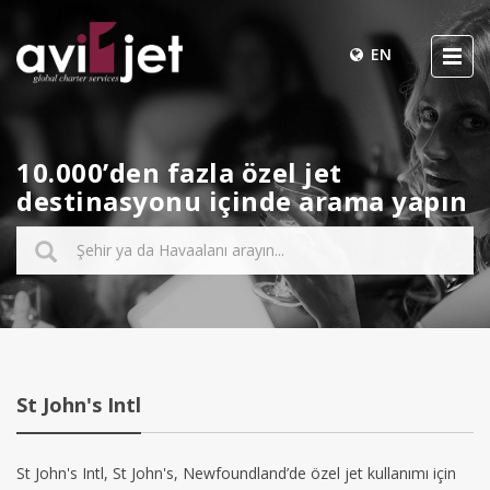
EN
10.000’den fazla özel jet
destinasyonu içinde arama yapın
St John's Intl
St John's Intl, St John's, Newfoundland’de özel jet kullanımı için