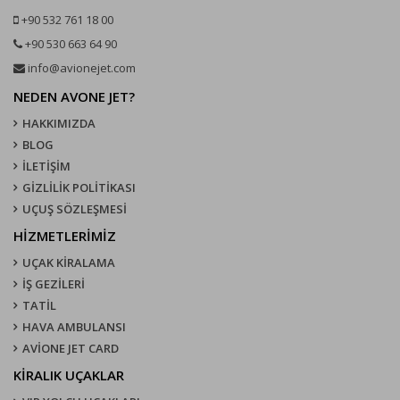
+90 532 761 18 00
+90 530 663 64 90
info@avionejet.com
NEDEN AVONE JET?
HAKKIMIZDA
BLOG
İLETİŞİM
GİZLİLİK POLİTİKASI
UÇUŞ SÖZLEŞMESI
HİZMETLERİMİZ
UÇAK KIRALAMA
İŞ GEZİLERİ
TATİL
HAVA AMBULANSI
AVİONE JET CARD
KIRALIK UÇAKLAR