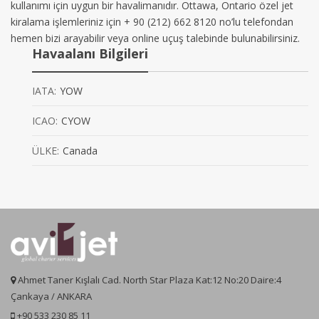
kullanımı için uygun bir havalimanıdır. Ottawa, Ontario özel jet
kiralama işlemleriniz için + 90 (212) 662 8120 no’lu telefondan
hemen bizi arayabilir veya online uçuş talebinde bulunabilirsiniz.
Havaalanı Bilgileri
IATA:
YOW
ICAO:
CYOW
ÜLKE:
Canada
Ahmet Taner Kışlalı Cad. North Star Plaza Kat:12 No:20 Daire:4
Çankaya / ANKARA
+90 533 230 85 11