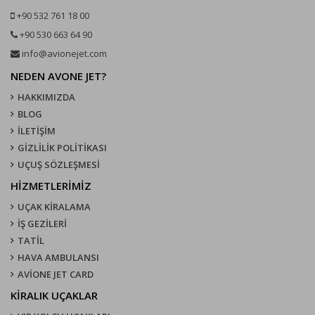
+90 532 761 18 00
+90 530 663 64 90
info@avionejet.com
NEDEN AVONE JET?
HAKKIMIZDA
BLOG
İLETİŞİM
GİZLİLİK POLİTİKASI
UÇUŞ SÖZLEŞMESI
HİZMETLERİMİZ
UÇAK KIRALAMA
İŞ GEZİLERİ
TATİL
HAVA AMBULANSI
AVİONE JET CARD
KIRALIK UÇAKLAR