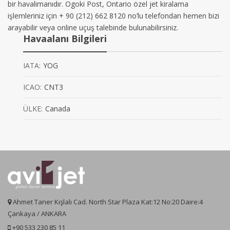
bir havalimanıdır. Ogoki Post, Ontario özel jet kiralama
işlemleriniz için + 90 (212) 662 8120 no’lu telefondan hemen bizi
arayabilir veya online uçuş talebinde bulunabilirsiniz.
Havaalanı Bilgileri
IATA:
YOG
ICAO:
CNT3
ÜLKE:
Canada
Ahmet Taner Kışlalı Cad. North Star Plaza Kat:12 No:20 Daire:4
Çankaya / ANKARA
+90 533 230 85 11