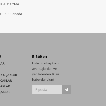
ICAO:
CYMA
ÜLKE:
Canada
R
E-Bülten
Listemize kayıt olun
LARI
avantajlardan ve
yeniliklerden ilk siz
IK UÇAKLAR
haberdar olun!
UÇAKLAR
ÇAKLAR
UÇAKLAR