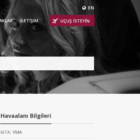
EN
ÇAKLAR
İLETİŞİM
UÇUŞ İSTEYİN
 UÇAKLARI
ER
 KİRALIK UÇAKLAR
BİNLİ UÇAKLAR
İNLİ UÇAKLAR
İNLİ UÇAKLAR
Havaalanı Bilgileri
AKLARI
IATA:
YMA