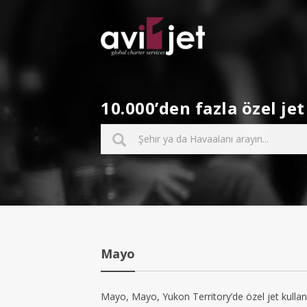
10.000’den fazla özel j
Mayo
Mayo, Mayo, Yukon Territory’de özel jet kullan