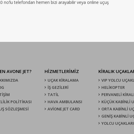
120 no’lu telefondan hemen bizi arayabilir veya online uçuş
EN AVONE JET?
HİZMETLERİMİZ
KIRALIK UÇAKLA
KKIMIZDA
UÇAK KIRALAMA
VIP YOLCU UÇAK
OG
İŞ GEZİLERİ
HELİKOPTER
TİŞİM
TATİL
PERVANELİ KİRAL
LİLİK POLİTİKASI
HAVA AMBULANSI
KÜÇÜK KABİNLİ 
UŞ SÖZLEŞMESI
AVİONE JET CARD
ORTA KABİNLİ U
GENİŞ KABİNLİ 
YOLCU UÇAKLARI