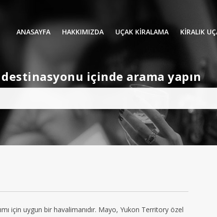
ANASAYFA
HAKKIMIZDA
UÇAK KİRALAMA
KIRALIK U
UÇAK KIRALAMA
VIP YOLCU
et destinasyonu içinde arama yapın
İŞ GEZİLERİ
TATİL
HELİKOPT
HAVA AMBULANSI
PERVANELİ
AVİONE JET CARD
KÜÇÜK KA
ORTA KAB
GENİŞ KAB
YOLCU UÇ
ımı için uygun bir havalimanıdır. Mayo, Yukon Territory özel