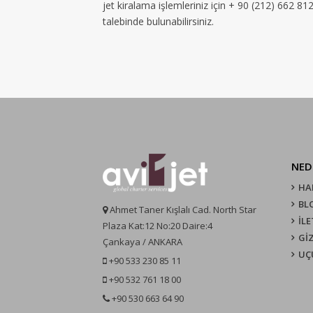
jet kiralama işlemleriniz için + 90 (212) 662 8
talebinde bulunabilirsiniz.
NED
HA
BL
Ahmet Taner Kışlalı Cad. North Star
İLE
Plaza Kat:12 No:20 Daire:4
GİZ
Çankaya / ANKARA
UÇ
+90 533 230 85 11
+90 532 761 18 00
+90 530 663 64 90