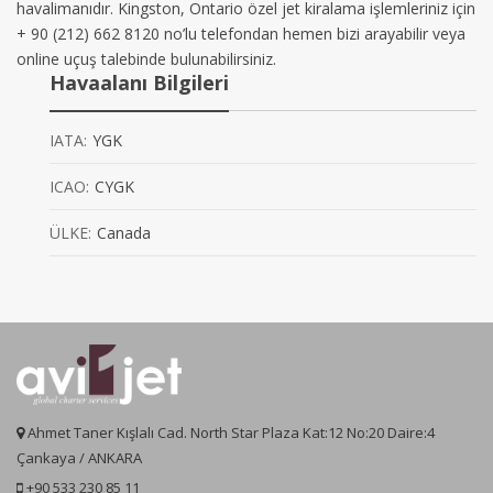
havalimanıdır. Kingston, Ontario özel jet kiralama işlemleriniz için
+ 90 (212) 662 8120 no’lu telefondan hemen bizi arayabilir veya
online uçuş talebinde bulunabilirsiniz.
Havaalanı Bilgileri
IATA:
YGK
ICAO:
CYGK
ÜLKE:
Canada
Ahmet Taner Kışlalı Cad. North Star Plaza Kat:12 No:20 Daire:4
Çankaya / ANKARA
+90 533 230 85 11