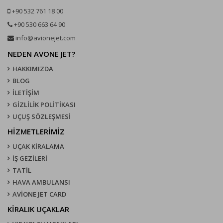
+90 532 761 18 00
+90 530 663 64 90
info@avionejet.com
NEDEN AVONE JET?
HAKKIMIZDA
BLOG
İLETİŞİM
GİZLİLİK POLİTİKASI
UÇUŞ SÖZLEŞMESI
HİZMETLERİMİZ
UÇAK KIRALAMA
İŞ GEZİLERİ
TATİL
HAVA AMBULANSI
AVİONE JET CARD
KIRALIK UÇAKLAR