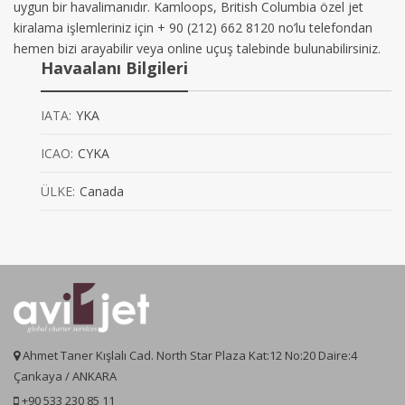
uygun bir havalimanıdır. Kamloops, British Columbia özel jet
kiralama işlemleriniz için + 90 (212) 662 8120 no’lu telefondan
hemen bizi arayabilir veya online uçuş talebinde bulunabilirsiniz.
Havaalanı Bilgileri
IATA:
YKA
ICAO:
CYKA
ÜLKE:
Canada
Ahmet Taner Kışlalı Cad. North Star Plaza Kat:12 No:20 Daire:4
Çankaya / ANKARA
+90 533 230 85 11