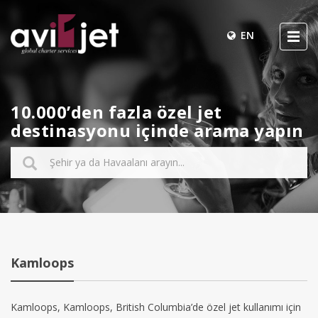
EN
10.000’den fazla özel jet
destinasyonu içinde arama yapın
Kamloops
Kamloops, Kamloops, British Columbia’de özel jet kullanımı için