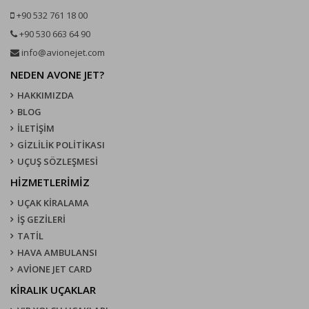
+90 532 761 18 00
+90 530 663 64 90
info@avionejet.com
NEDEN AVONE JET?
HAKKIMIZDA
BLOG
İLETİŞİM
GİZLİLİK POLİTİKASI
UÇUŞ SÖZLEŞMESI
HİZMETLERİMİZ
UÇAK KIRALAMA
İŞ GEZİLERİ
TATİL
HAVA AMBULANSI
AVİONE JET CARD
KIRALIK UÇAKLAR