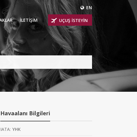
EN
ÇAKLAR
İLETİŞİM
UÇUŞ İSTEYİN
 UÇAKLARI
ER
 KİRALIK UÇAKLAR
BİNLİ UÇAKLAR
İNLİ UÇAKLAR
İNLİ UÇAKLAR
Havaalanı Bilgileri
AKLARI
IATA:
YHK