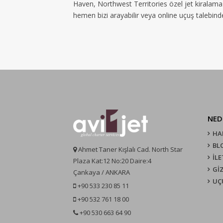
Haven, Northwest Territories özel jet kiralama 
hemen bizi arayabilir veya online uçuş talebinde
NED
HA
BL
Ahmet Taner Kışlalı Cad. North Star
İLE
Plaza Kat:12 No:20 Daire:4
GİZ
Çankaya / ANKARA
UÇ
+90 533 230 85 11
+90 532 761 18 00
+90 530 663 64 90