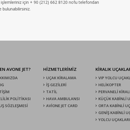
işlemleriniz için + 90 (212) 662 8120 no’lu telefondan
 bulunabilirsiniz.
EN AVONE JET?
HİZMETLERİMİZ
KIRALIK UÇAKLA
KKIMIZDA
UÇAK KIRALAMA
VIP YOLCU UÇAK
OG
İŞ GEZİLERİ
HELİKOPTER
TİŞİM
TATİL
PERVANELİ KİRAL
LİLİK POLİTİKASI
HAVA AMBULANSI
KÜÇÜK KABİNLİ 
UŞ SÖZLEŞMESI
AVİONE JET CARD
ORTA KABİNLİ U
GENİŞ KABİNLİ 
YOLCU UÇAKLARI