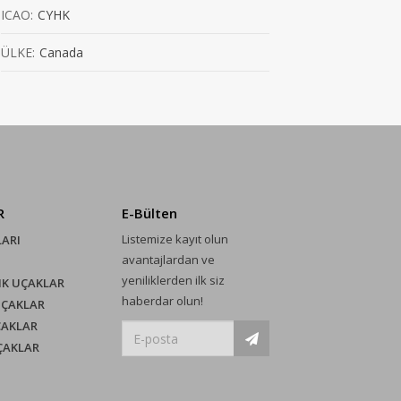
ICAO:
CYHK
ÜLKE:
Canada
R
E-Bülten
Listemize kayıt olun
LARI
avantajlardan ve
yeniliklerden ilk siz
IK UÇAKLAR
haberdar olun!
UÇAKLAR
ÇAKLAR
UÇAKLAR