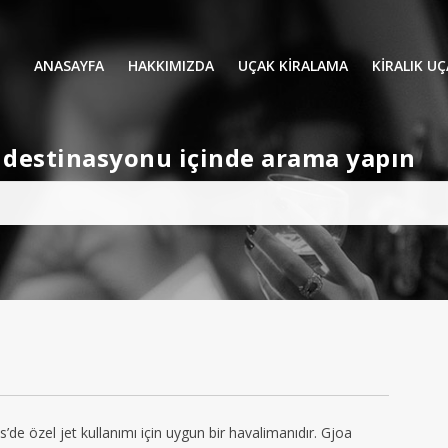
ANASAYFA
HAKKIMIZDA
UÇAK KİRALAMA
KIRALIK U
UÇAK KIRALAMA
VIP YOLCU
et destinasyonu içinde arama yapın
İŞ GEZİLERİ
TATİL
HELİKOPT
HAVA AMBULANSI
PERVANELİ
AVİONE JET CARD
KÜÇÜK KA
ORTA KAB
GENİŞ KAB
YOLCU UÇ
e özel jet kullanımı için uygun bir havalimanıdır. Gjoa