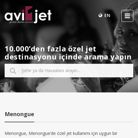
EN
10.000’den fazla özel jet
destinasyonu içinde arama yapın
Menongue
Menongue, Menongue’de özel jet kullanımı için uygun bir