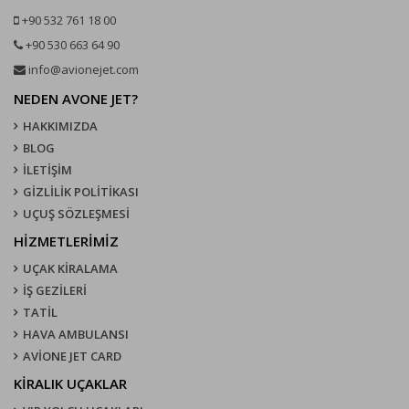
+90 532 761 18 00
+90 530 663 64 90
info@avionejet.com
NEDEN AVONE JET?
HAKKIMIZDA
BLOG
İLETİŞİM
GİZLİLİK POLİTİKASI
UÇUŞ SÖZLEŞMESI
HİZMETLERİMİZ
UÇAK KIRALAMA
İŞ GEZİLERİ
TATİL
HAVA AMBULANSI
AVİONE JET CARD
KIRALIK UÇAKLAR