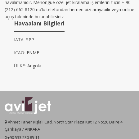
havalimanıdır. Menongue özel jet kiralama işlemleriniz için + 90
(212) 662 8120 no’lu telefondan hemen bizi arayabilir veya online
uçuş talebinde bulunabilirsiniz.
Havaalanı Bilgileri
IATA:
SPP
ICAO:
FNME
ÜLKE:
Angola
Ahmet Taner Kışlalı Cad. North Star Plaza Kat:12 No:20 Daire:4
Çankaya / ANKARA
+90 533 230 85 11