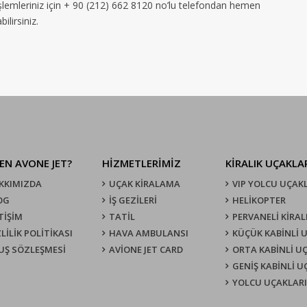
işlemleriniz için + 90 (212) 662 8120 no’lu telefondan hemen
ilirsiniz.
EN AVONE JET?
HİZMETLERİMİZ
KIRALIK UÇAKLA
KKIMIZDA
UÇAK KIRALAMA
VIP YOLCU UÇAK
OG
İŞ GEZİLERİ
HELİKOPTER
TİŞİM
TATİL
PERVANELİ KİRAL
LİLİK POLİTİKASI
HAVA AMBULANSI
KÜÇÜK KABİNLİ 
UŞ SÖZLEŞMESI
AVİONE JET CARD
ORTA KABİNLİ U
GENİŞ KABİNLİ 
YOLCU UÇAKLARI