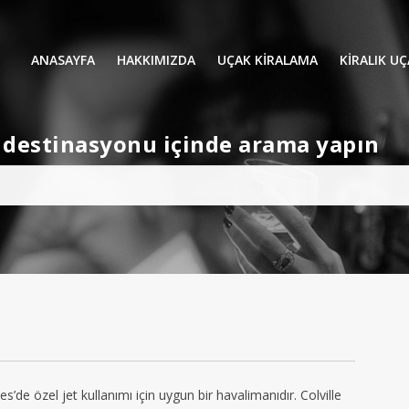
ANASAYFA
HAKKIMIZDA
UÇAK KİRALAMA
KIRALIK U
UÇAK KIRALAMA
VIP YOLCU
et destinasyonu içinde arama yapın
İŞ GEZİLERİ
TATİL
HELİKOPT
HAVA AMBULANSI
PERVANELİ
AVİONE JET CARD
KÜÇÜK KA
ORTA KAB
GENİŞ KAB
YOLCU UÇ
es’de özel jet kullanımı için uygun bir havalimanıdır. Colville