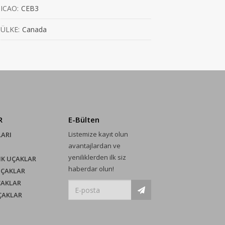
ICAO:
CEB3
ÜLKE:
Canada
R
E-Bülten
Listemize kayıt olun
LARI
avantajlardan ve
yeniliklerden ilk siz
IK UÇAKLAR
haberdar olun!
UÇAKLAR
ÇAKLAR
UÇAKLAR