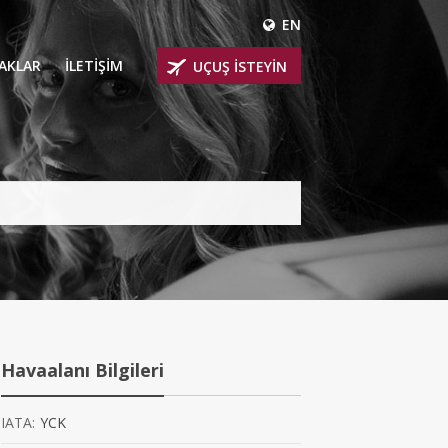
EN
ÇAKLAR
İLETİŞİM
UÇUŞ İSTEYİN
 UÇAKLARI
ER
 KİRALIK UÇAKLAR
BİNLİ UÇAKLAR
İNLİ UÇAKLAR
İNLİ UÇAKLAR
Havaalanı Bilgileri
AKLARI
IATA:
YCK