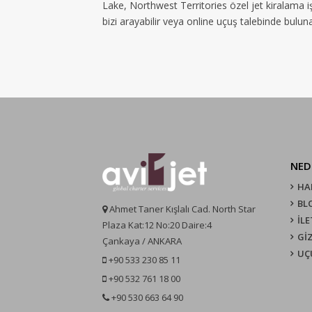
Lake, Northwest Territories özel jet kiralama 
bizi arayabilir veya online uçuş talebinde bulunab
NED
HA
BL
Ahmet Taner Kışlalı Cad. North Star
İLE
Plaza Kat:12 No:20 Daire:4
GİZ
Çankaya / ANKARA
UÇ
+90 533 230 85 11
+90 532 761 18 00
+90 530 663 64 90