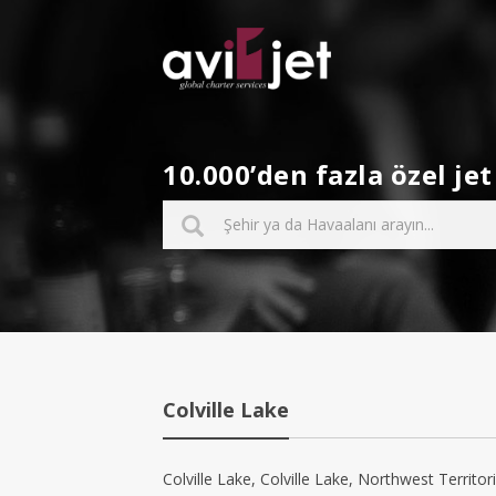
10.000’den fazla özel j
Colville Lake
Colville Lake, Colville Lake, Northwest Territori