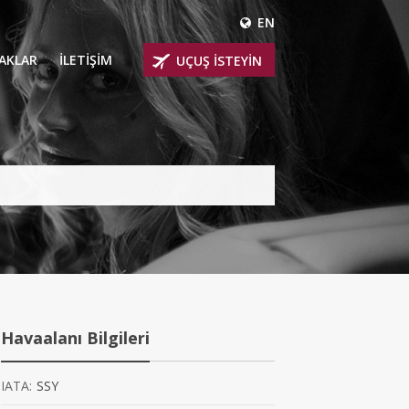
EN
ÇAKLAR
İLETİŞİM
UÇUŞ İSTEYİN
 UÇAKLARI
ER
 KİRALIK UÇAKLAR
BİNLİ UÇAKLAR
İNLİ UÇAKLAR
İNLİ UÇAKLAR
Havaalanı Bilgileri
AKLARI
IATA:
SSY