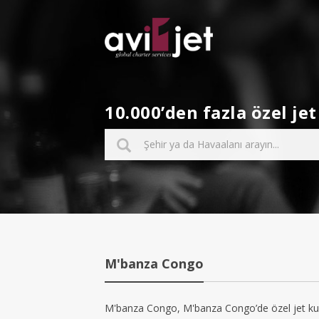
10.000’den fazla özel j
M'banza Congo
M'banza Congo, M'banza Congo’de özel jet kull