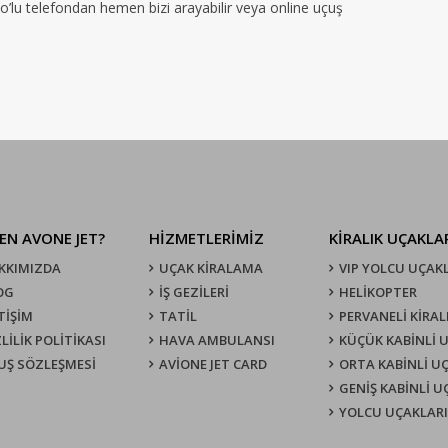
no’lu telefondan hemen bizi arayabilir veya online uçuş
EN AVONE JET?
HİZMETLERİMİZ
KIRALIK UÇAKLA
KKIMIZDA
UÇAK KIRALAMA
VIP YOLCU UÇAK
OG
İŞ GEZİLERİ
HELİKOPTER
TİŞİM
TATİL
PERVANELİ KİRAL
LİLİK POLİTİKASI
HAVA AMBULANSI
KÜÇÜK KABİNLİ 
UŞ SÖZLEŞMESI
AVİONE JET CARD
ORTA KABİNLİ U
GENİŞ KABİNLİ 
YOLCU UÇAKLARI