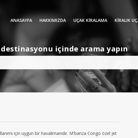
ANASAYFA
HAKKIMIZDA
UÇAK KİRALAMA
KIRALIK U
UÇAK KIRALAMA
VIP YOLCU
et destinasyonu içinde arama yapın
İŞ GEZİLERİ
TATİL
HELİKOPT
HAVA AMBULANSI
PERVANELİ
AVİONE JET CARD
KÜÇÜK KA
ORTA KAB
GENİŞ KAB
YOLCU UÇ
anımı için uygun bir havalimanıdır. M'banza Congo özel jet