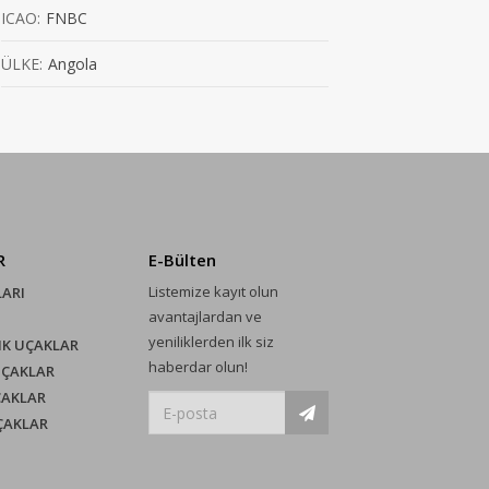
ICAO:
FNBC
ÜLKE:
Angola
R
E-Bülten
Listemize kayıt olun
LARI
avantajlardan ve
yeniliklerden ilk siz
IK UÇAKLAR
haberdar olun!
UÇAKLAR
ÇAKLAR
UÇAKLAR