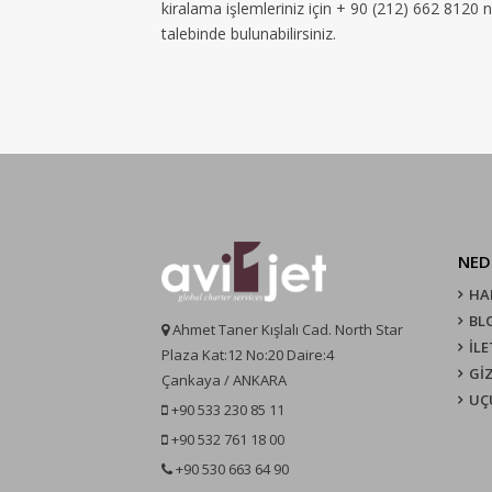
kiralama işlemleriniz için + 90 (212) 662 8120 
talebinde bulunabilirsiniz.
NED
HA
BL
Ahmet Taner Kışlalı Cad. North Star
İLE
Plaza Kat:12 No:20 Daire:4
GİZ
Çankaya / ANKARA
UÇ
+90 533 230 85 11
+90 532 761 18 00
+90 530 663 64 90