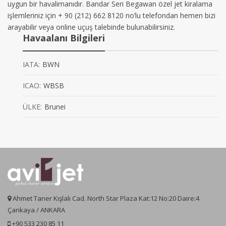
uygun bir havalimanıdır. Bandar Seri Begawan özel jet kiralama
işlemleriniz için + 90 (212) 662 8120 no’lu telefondan hemen bizi
arayabilir veya online uçuş talebinde bulunabilirsiniz.
Havaalanı Bilgileri
IATA:
BWN
ICAO:
WBSB
ÜLKE:
Brunei
Ahmet Taner Kışlalı Cad. North Star Plaza Kat:12 No:20 Daire:4
Çankaya / ANKARA
+90 533 230 85 11