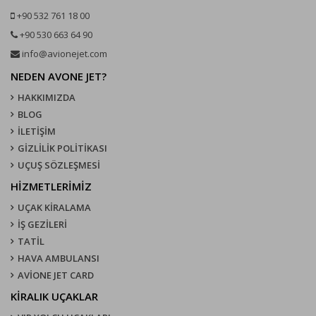
+90 532 761 18 00
+90 530 663 64 90
info@avionejet.com
NEDEN AVONE JET?
HAKKIMIZDA
BLOG
İLETİŞİM
GİZLİLİK POLİTİKASI
UÇUŞ SÖZLEŞMESI
HİZMETLERİMİZ
UÇAK KIRALAMA
İŞ GEZİLERİ
TATİL
HAVA AMBULANSI
AVİONE JET CARD
KIRALIK UÇAKLAR