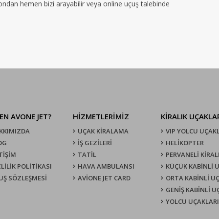
efondan hemen bizi arayabilir veya online uçuş talebinde
EN AVONE JET?
HİZMETLERİMİZ
KIRALIK UÇAKLA
KKIMIZDA
UÇAK KIRALAMA
VIP YOLCU UÇAK
OG
İŞ GEZİLERİ
HELİKOPTER
TİŞİM
TATİL
PERVANELİ KİRAL
LİLİK POLİTİKASI
HAVA AMBULANSI
KÜÇÜK KABİNLİ 
UŞ SÖZLEŞMESI
AVİONE JET CARD
ORTA KABİNLİ U
GENİŞ KABİNLİ 
YOLCU UÇAKLARI