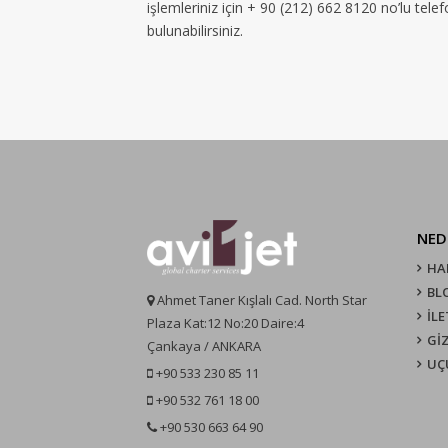
işlemleriniz için + 90 (212) 662 8120 no’lu tel
bulunabilirsiniz.
NED
HA
BL
Ahmet Taner Kışlalı Cad. North Star
İLE
Plaza Kat:12 No:20 Daire:4
GİZ
Çankaya / ANKARA
UÇ
+90 533 230 85 11
+90 532 761 18 00
+90 530 663 64 90