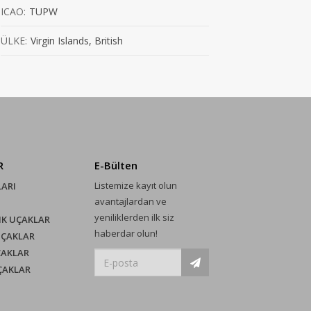
ICAO:
TUPW
ÜLKE:
Virgin Islands, British
R
E-Bülten
Listemize kayıt olun
LARI
avantajlardan ve
yeniliklerden ilk siz
IK UÇAKLAR
haberdar olun!
UÇAKLAR
ÇAKLAR
UÇAKLAR