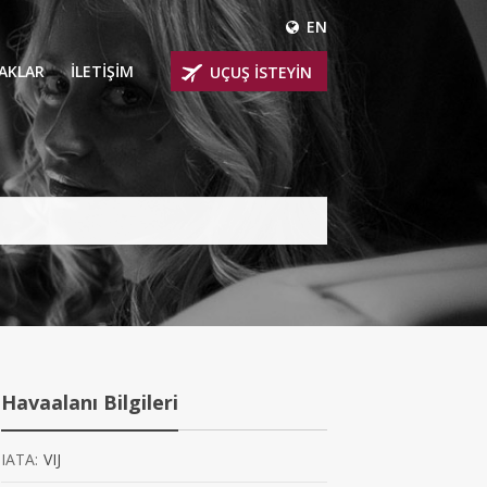
EN
ÇAKLAR
İLETİŞİM
UÇUŞ İSTEYİN
 UÇAKLARI
ER
 KİRALIK UÇAKLAR
BİNLİ UÇAKLAR
İNLİ UÇAKLAR
İNLİ UÇAKLAR
Havaalanı Bilgileri
AKLARI
IATA:
VIJ