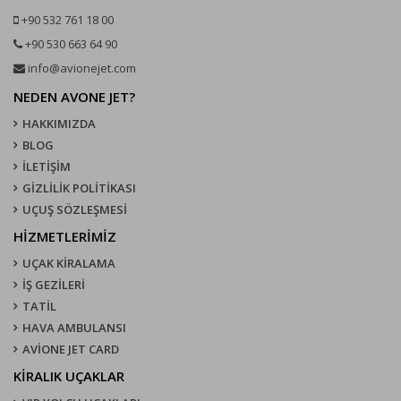
+90 532 761 18 00
+90 530 663 64 90
info@avionejet.com
NEDEN AVONE JET?
HAKKIMIZDA
BLOG
İLETİŞİM
GİZLİLİK POLİTİKASI
UÇUŞ SÖZLEŞMESI
HİZMETLERİMİZ
UÇAK KIRALAMA
İŞ GEZİLERİ
TATİL
HAVA AMBULANSI
AVİONE JET CARD
KIRALIK UÇAKLAR