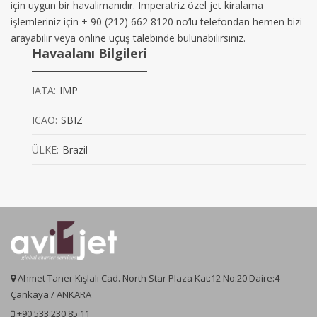
için uygun bir havalimanıdır. Imperatriz özel jet kiralama
işlemleriniz için + 90 (212) 662 8120 no’lu telefondan hemen bizi
arayabilir veya online uçuş talebinde bulunabilirsiniz.
Havaalanı Bilgileri
IATA:
IMP
ICAO:
SBIZ
ÜLKE:
Brazil
Ahmet Taner Kışlalı Cad. North Star Plaza Kat:12 No:20 Daire:4
Çankaya / ANKARA
+90 533 230 85 11