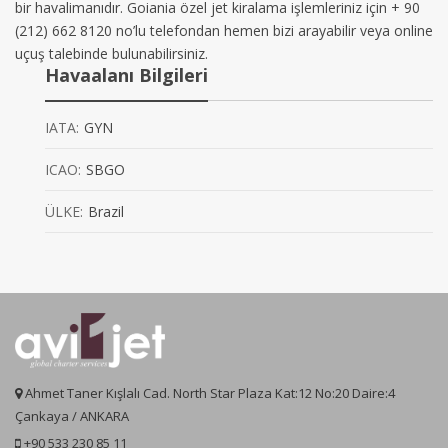
bir havalimanıdır. Goiania özel jet kiralama işlemleriniz için + 90
(212) 662 8120 no’lu telefondan hemen bizi arayabilir veya online
uçuş talebinde bulunabilirsiniz.
Havaalanı Bilgileri
IATA:
GYN
ICAO:
SBGO
ÜLKE:
Brazil
Ahmet Taner Kışlalı Cad. North Star Plaza Kat:12 No:20 Daire:4
Çankaya / ANKARA
+90 533 230 85 11