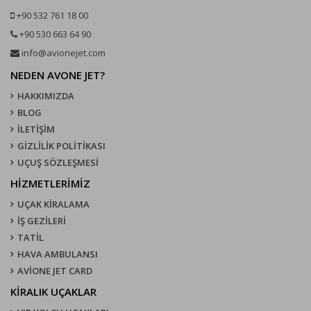
+90 532 761 18 00
+90 530 663 64 90
info@avionejet.com
NEDEN AVONE JET?
HAKKIMIZDA
BLOG
İLETİŞİM
GİZLİLİK POLİTİKASI
UÇUŞ SÖZLEŞMESI
HİZMETLERİMİZ
UÇAK KIRALAMA
İŞ GEZİLERİ
TATİL
HAVA AMBULANSI
AVİONE JET CARD
KIRALIK UÇAKLAR