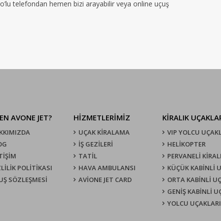
no’lu telefondan hemen bizi arayabilir veya online uçuş
EN AVONE JET?
HİZMETLERİMİZ
KIRALIK UÇAKLA
KKIMIZDA
UÇAK KIRALAMA
VIP YOLCU UÇAK
OG
İŞ GEZİLERİ
HELİKOPTER
TİŞİM
TATİL
PERVANELİ KİRAL
LİLİK POLİTİKASI
HAVA AMBULANSI
KÜÇÜK KABİNLİ 
UŞ SÖZLEŞMESI
AVİONE JET CARD
ORTA KABİNLİ U
GENİŞ KABİNLİ 
YOLCU UÇAKLARI