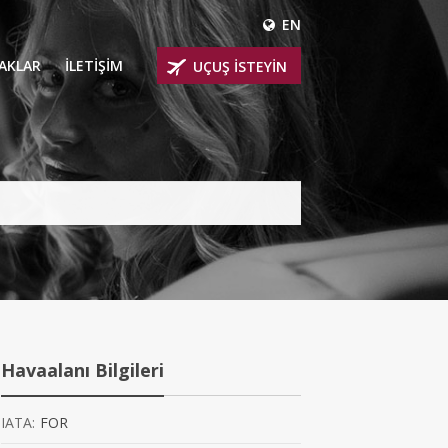
EN
ÇAKLAR
İLETİŞİM
UÇUŞ İSTEYİN
 UÇAKLARI
ER
 KİRALIK UÇAKLAR
BİNLİ UÇAKLAR
İNLİ UÇAKLAR
İNLİ UÇAKLAR
Havaalanı Bilgileri
AKLARI
IATA:
FOR