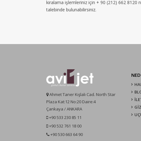
kiralama işlemleriniz için + 90 (212) 662 8120 
talebinde bulunabilirsiniz.
NED
HA
BL
Ahmet Taner Kışlalı Cad. North Star
İLE
Plaza Kat:12 No:20 Daire:4
GİZ
Çankaya / ANKARA
UÇ
+90 533 230 85 11
+90 532 761 18 00
+90 530 663 64 90