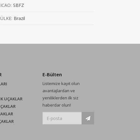
ICAO:
SBFZ
ÜLKE:
Brazil
R
E-Bülten
Listemize kayıt olun
LARI
avantajlardan ve
yeniliklerden ilk siz
IK UÇAKLAR
haberdar olun!
UÇAKLAR
ÇAKLAR
UÇAKLAR