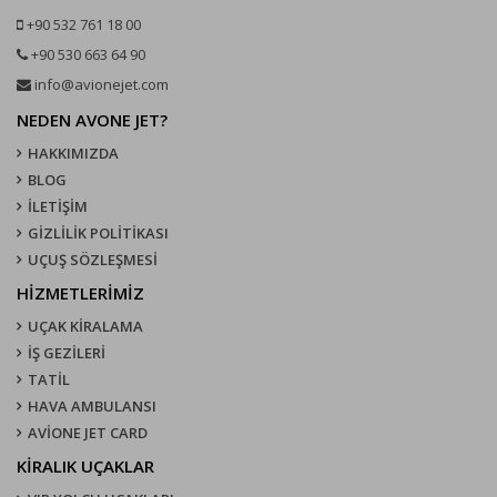
+90 532 761 18 00
+90 530 663 64 90
info@avionejet.com
NEDEN AVONE JET?
HAKKIMIZDA
BLOG
İLETİŞİM
GİZLİLİK POLİTİKASI
UÇUŞ SÖZLEŞMESI
HİZMETLERİMİZ
UÇAK KIRALAMA
İŞ GEZİLERİ
TATİL
HAVA AMBULANSI
AVİONE JET CARD
KIRALIK UÇAKLAR