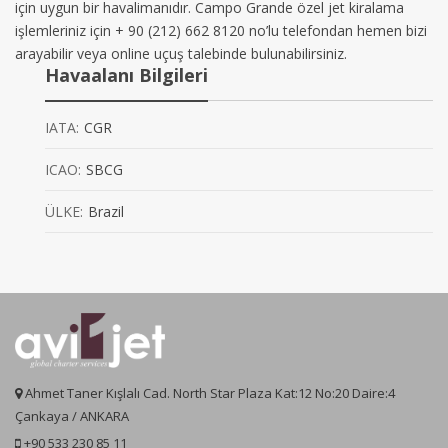
için uygun bir havalimanıdır. Campo Grande özel jet kiralama
işlemleriniz için + 90 (212) 662 8120 no’lu telefondan hemen bizi
arayabilir veya online uçuş talebinde bulunabilirsiniz.
Havaalanı Bilgileri
IATA:
CGR
ICAO:
SBCG
ÜLKE:
Brazil
Ahmet Taner Kışlalı Cad. North Star Plaza Kat:12 No:20 Daire:4
Çankaya / ANKARA
+90 533 230 85 11