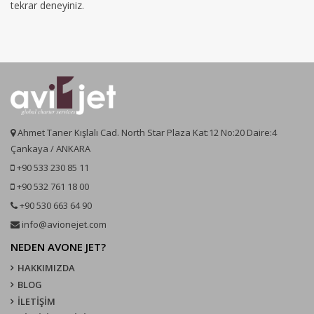
tekrar deneyiniz.
Ahmet Taner Kışlalı Cad. North Star Plaza Kat:12 No:20 Daire:4
Çankaya / ANKARA
+90 533 230 85 11
+90 532 761 18 00
+90 530 663 64 90
info@avionejet.com
NEDEN AVONE JET?
HAKKIMIZDA
BLOG
İLETİŞİM