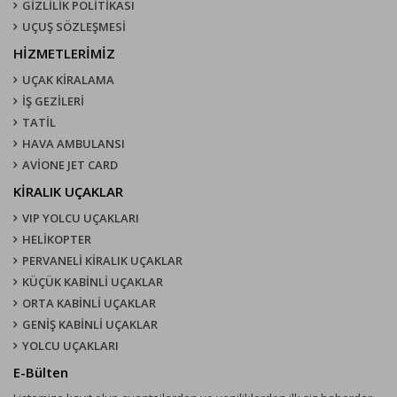
GİZLİLİK POLİTİKASI
UÇUŞ SÖZLEŞMESI
HİZMETLERİMİZ
UÇAK KIRALAMA
İŞ GEZİLERİ
TATİL
HAVA AMBULANSI
AVİONE JET CARD
KIRALIK UÇAKLAR
VIP YOLCU UÇAKLARI
HELİKOPTER
PERVANELİ KİRALIK UÇAKLAR
KÜÇÜK KABİNLİ UÇAKLAR
ORTA KABİNLİ UÇAKLAR
GENİŞ KABİNLİ UÇAKLAR
YOLCU UÇAKLARI
E-Bülten