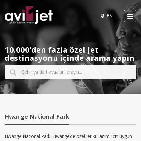
EN
10.000’den fazla özel jet
destinasyonu içinde arama yapın
Hwange National Park
Hwange National Park, Hwange’de özel jet kullanımı için uygun