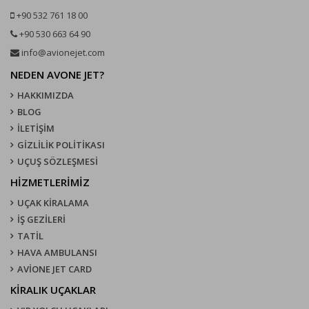
+90 532 761 18 00
+90 530 663 64 90
info@avionejet.com
NEDEN AVONE JET?
HAKKIMIZDA
BLOG
İLETİŞİM
GİZLİLİK POLİTİKASI
UÇUŞ SÖZLEŞMESI
HİZMETLERİMİZ
UÇAK KIRALAMA
İŞ GEZİLERİ
TATİL
HAVA AMBULANSI
AVİONE JET CARD
KIRALIK UÇAKLAR