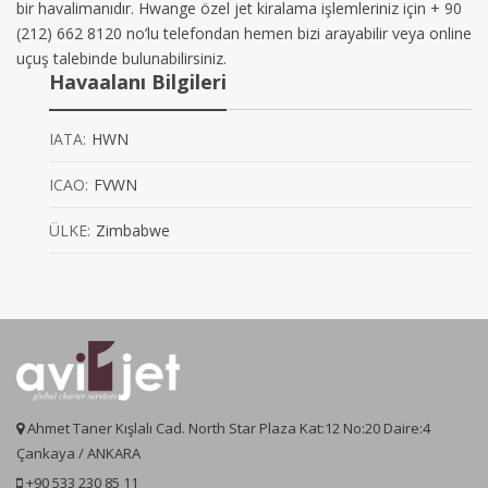
bir havalimanıdır. Hwange özel jet kiralama işlemleriniz için + 90
(212) 662 8120 no’lu telefondan hemen bizi arayabilir veya online
uçuş talebinde bulunabilirsiniz.
Havaalanı Bilgileri
IATA:
HWN
ICAO:
FVWN
ÜLKE:
Zimbabwe
Ahmet Taner Kışlalı Cad. North Star Plaza Kat:12 No:20 Daire:4
Çankaya / ANKARA
+90 533 230 85 11