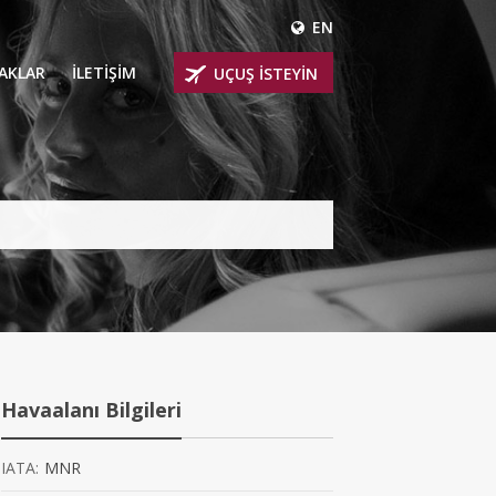
EN
ÇAKLAR
İLETİŞİM
UÇUŞ İSTEYİN
 UÇAKLARI
ER
 KİRALIK UÇAKLAR
BİNLİ UÇAKLAR
İNLİ UÇAKLAR
İNLİ UÇAKLAR
Havaalanı Bilgileri
AKLARI
IATA:
MNR