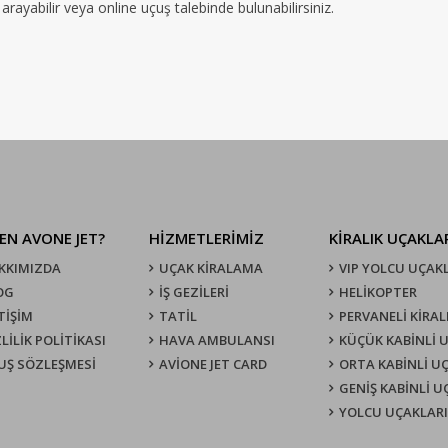
rayabilir veya online uçuş talebinde bulunabilirsiniz.
EN AVONE JET?
HİZMETLERİMİZ
KIRALIK UÇAKLA
KKIMIZDA
UÇAK KIRALAMA
VIP YOLCU UÇAK
OG
İŞ GEZİLERİ
HELİKOPTER
TİŞİM
TATİL
PERVANELİ KİRAL
LİLİK POLİTİKASI
HAVA AMBULANSI
KÜÇÜK KABİNLİ 
UŞ SÖZLEŞMESI
AVİONE JET CARD
ORTA KABİNLİ U
GENİŞ KABİNLİ 
YOLCU UÇAKLARI