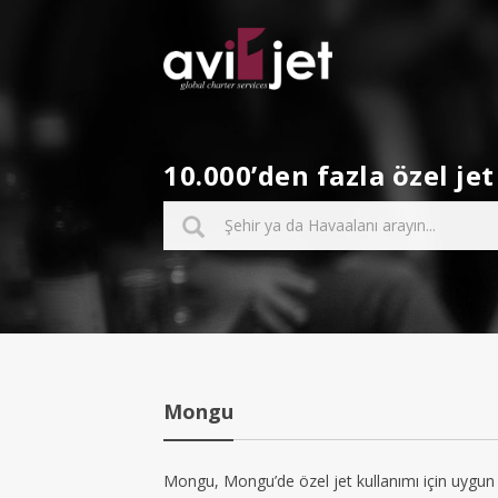
10.000’den fazla özel j
Mongu
Mongu, Mongu’de özel jet kullanımı için uygun b