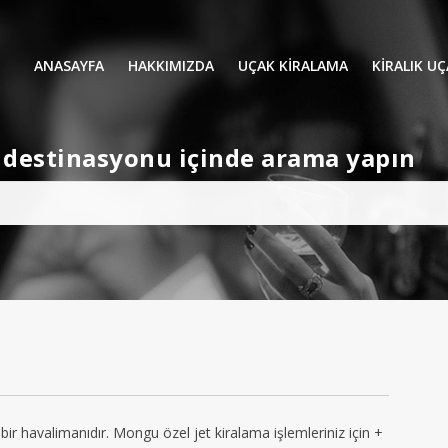
ANASAYFA
HAKKIMIZDA
UÇAK KİRALAMA
KIRALIK U
UÇAK KIRALAMA
VIP YOLCU
et destinasyonu içinde arama yapın
İŞ GEZİLERİ
TATİL
HELİKOPT
HAVA AMBULANSI
PERVANELİ
AVİONE JET CARD
KÜÇÜK KA
ORTA KAB
GENİŞ KAB
YOLCU UÇ
ir havalimanıdır. Mongu özel jet kiralama işlemleriniz için +