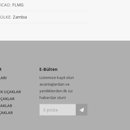
ICAO:
FLMG
ÜLKE:
Zambia
R
E-Bülten
Listemize kayıt olun
LARI
avantajlardan ve
yeniliklerden ilk siz
IK UÇAKLAR
haberdar olun!
UÇAKLAR
ÇAKLAR
UÇAKLAR