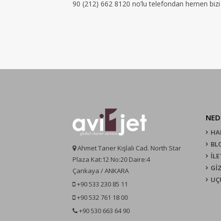
90 (212) 662 8120 no’lu telefondan hemen bizi a
NED
HA
BL
Ahmet Taner Kışlalı Cad. North Star
İLE
Plaza Kat:12 No:20 Daire:4
GİZ
Çankaya / ANKARA
UÇ
+90 533 230 85 11
+90 532 761 18 00
+90 530 663 64 90