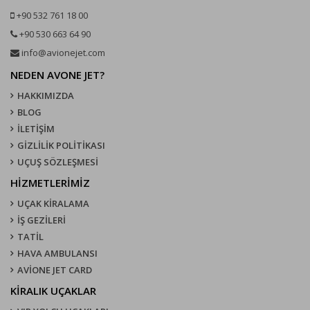
+90 532 761 18 00
+90 530 663 64 90
info@avionejet.com
NEDEN AVONE JET?
HAKKIMIZDA
BLOG
İLETİŞİM
GİZLİLİK POLİTİKASI
UÇUŞ SÖZLEŞMESI
HİZMETLERİMİZ
UÇAK KIRALAMA
İŞ GEZİLERİ
TATİL
HAVA AMBULANSI
AVİONE JET CARD
KIRALIK UÇAKLAR