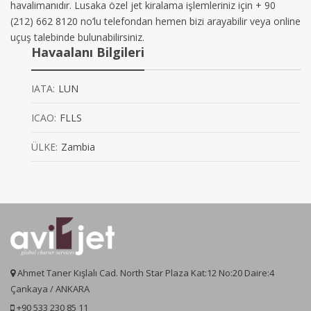
havalimanıdır. Lusaka özel jet kiralama işlemleriniz için + 90
(212) 662 8120 no’lu telefondan hemen bizi arayabilir veya online
uçuş talebinde bulunabilirsiniz.
Havaalanı Bilgileri
IATA:
LUN
ICAO:
FLLS
ÜLKE:
Zambia
Ahmet Taner Kışlalı Cad. North Star Plaza Kat:12 No:20 Daire:4
Çankaya / ANKARA
+90 533 230 85 11