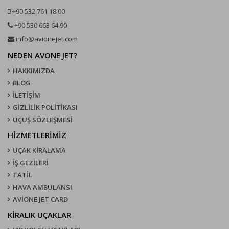
+90 532 761 18 00
+90 530 663 64 90
info@avionejet.com
NEDEN AVONE JET?
HAKKIMIZDA
BLOG
İLETİŞİM
GİZLİLİK POLİTİKASI
UÇUŞ SÖZLEŞMESI
HİZMETLERİMİZ
UÇAK KIRALAMA
İŞ GEZİLERİ
TATİL
HAVA AMBULANSI
AVİONE JET CARD
KIRALIK UÇAKLAR