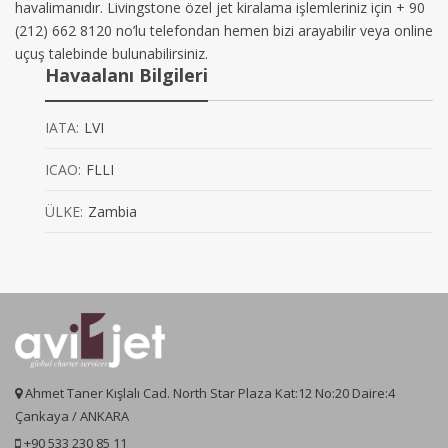
havalimanıdır. Livingstone özel jet kiralama işlemleriniz için + 90
(212) 662 8120 no’lu telefondan hemen bizi arayabilir veya online
uçuş talebinde bulunabilirsiniz.
Havaalanı Bilgileri
IATA:
LVI
ICAO:
FLLI
ÜLKE:
Zambia
Ahmet Taner Kışlalı Cad. North Star Plaza Kat:12 No:20 Daire:4
Çankaya / ANKARA
+90 533 230 85 11