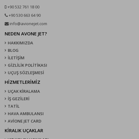
+90 532 761 18 00
+90 530 663 64 90
info@avionejet.com
NEDEN AVONE JET?
HAKKIMIZDA
BLOG
İLETİŞİM
GİZLİLİK POLİTİKASI
UÇUŞ SÖZLEŞMESI
HİZMETLERİMİZ
UÇAK KIRALAMA
İŞ GEZİLERİ
TATİL
HAVA AMBULANSI
AVİONE JET CARD
KIRALIK UÇAKLAR