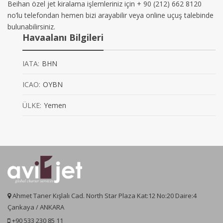
Beihan özel jet kiralama işlemleriniz için + 90 (212) 662 8120
no’lu telefondan hemen bizi arayabilir veya online uçuş talebinde
bulunabilirsiniz.
Havaalanı Bilgileri
IATA:
BHN
ICAO:
OYBN
ÜLKE:
Yemen
Ahmet Taner Kışlalı Cad. North Star Plaza Kat:12 No:20 Daire:4
Çankaya / ANKARA
+90 533 230 85 11