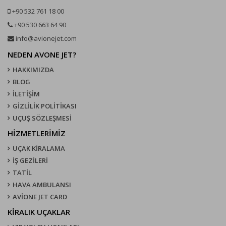
+90 532 761 18 00
+90 530 663 64 90
info@avionejet.com
NEDEN AVONE JET?
HAKKIMIZDA
BLOG
İLETİŞİM
GİZLİLİK POLİTİKASI
UÇUŞ SÖZLEŞMESI
HİZMETLERİMİZ
UÇAK KIRALAMA
İŞ GEZİLERİ
TATİL
HAVA AMBULANSI
AVİONE JET CARD
KIRALIK UÇAKLAR