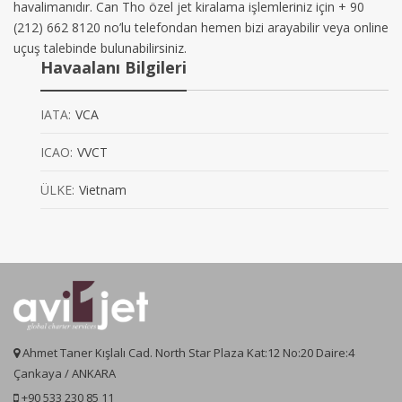
havalimanıdır. Can Tho özel jet kiralama işlemleriniz için + 90
(212) 662 8120 no’lu telefondan hemen bizi arayabilir veya online
uçuş talebinde bulunabilirsiniz.
Havaalanı Bilgileri
IATA:
VCA
ICAO:
VVCT
ÜLKE:
Vietnam
Ahmet Taner Kışlalı Cad. North Star Plaza Kat:12 No:20 Daire:4
Çankaya / ANKARA
+90 533 230 85 11