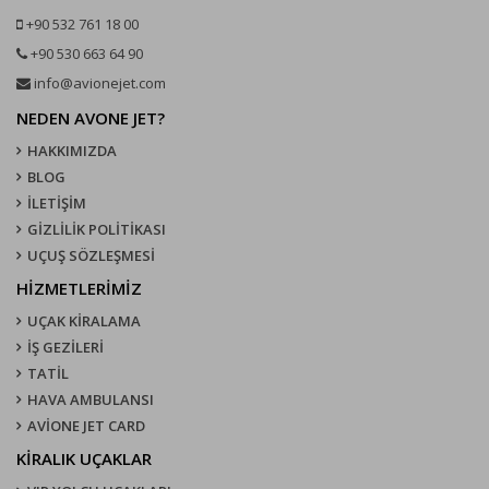
+90 532 761 18 00
+90 530 663 64 90
info@avionejet.com
NEDEN AVONE JET?
HAKKIMIZDA
BLOG
İLETİŞİM
GİZLİLİK POLİTİKASI
UÇUŞ SÖZLEŞMESI
HİZMETLERİMİZ
UÇAK KIRALAMA
İŞ GEZİLERİ
TATİL
HAVA AMBULANSI
AVİONE JET CARD
KIRALIK UÇAKLAR