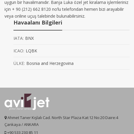
uygun bir havalimanıdır. Banja Luka özel jet kiralama işlemleriniz
için + 90 (212) 662 8120 no’lu telefondan hemen bizi arayabilir
veya online uçuş talebinde bulunabilirsiniz.
Havaalanı Bilgileri
IATA:
BNX
ICAO:
LQBK
ÜLKE:
Bosnia and Herzegovina
Ahmet Taner Kışlalı Cad. North Star Plaza Kat:12 No:20 Daire:4
Çankaya / ANKARA
+90 533 230 85 11