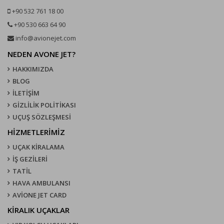
+90 532 761 18 00
+90 530 663 64 90
info@avionejet.com
NEDEN AVONE JET?
HAKKIMIZDA
BLOG
İLETİŞİM
GİZLİLİK POLİTİKASI
UÇUŞ SÖZLEŞMESI
HİZMETLERİMİZ
UÇAK KIRALAMA
İŞ GEZİLERİ
TATİL
HAVA AMBULANSI
AVİONE JET CARD
KIRALIK UÇAKLAR