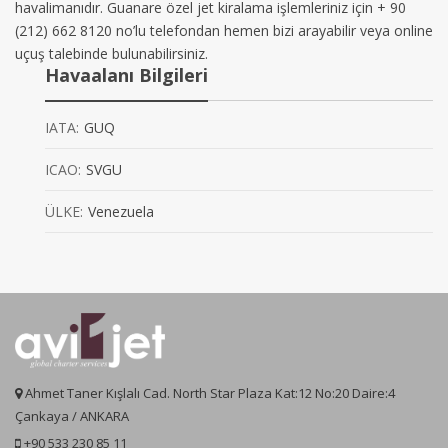
havalimanıdır. Guanare özel jet kiralama işlemleriniz için + 90
(212) 662 8120 no’lu telefondan hemen bizi arayabilir veya online
uçuş talebinde bulunabilirsiniz.
Havaalanı Bilgileri
IATA:
GUQ
ICAO:
SVGU
ÜLKE:
Venezuela
Ahmet Taner Kışlalı Cad. North Star Plaza Kat:12 No:20 Daire:4
Çankaya / ANKARA
+90 533 230 85 11