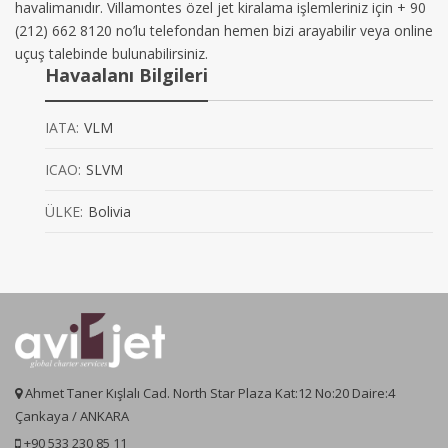
havalimanıdır. Villamontes özel jet kiralama işlemleriniz için + 90
(212) 662 8120 no’lu telefondan hemen bizi arayabilir veya online
uçuş talebinde bulunabilirsiniz.
Havaalanı Bilgileri
IATA:
VLM
ICAO:
SLVM
ÜLKE:
Bolivia
Ahmet Taner Kışlalı Cad. North Star Plaza Kat:12 No:20 Daire:4
Çankaya / ANKARA
+90 533 230 85 11