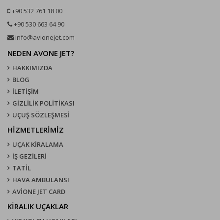
+90 532 761 18 00
+90 530 663 64 90
info@avionejet.com
NEDEN AVONE JET?
HAKKIMIZDA
BLOG
İLETİŞİM
GİZLİLİK POLİTİKASI
UÇUŞ SÖZLEŞMESI
HİZMETLERİMİZ
UÇAK KIRALAMA
İŞ GEZİLERİ
TATİL
HAVA AMBULANSI
AVİONE JET CARD
KIRALIK UÇAKLAR