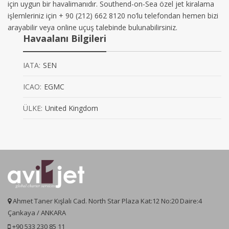
için uygun bir havalimanıdır. Southend-on-Sea özel jet kiralama
işlemleriniz için + 90 (212) 662 8120 no’lu telefondan hemen bizi
arayabilir veya online uçuş talebinde bulunabilirsiniz.
Havaalanı Bilgileri
IATA:
SEN
ICAO:
EGMC
ÜLKE:
United Kingdom
Ahmet Taner Kışlalı Cad. North Star Plaza Kat:12 No:20 Daire:4
Çankaya / ANKARA
+90 533 230 85 11