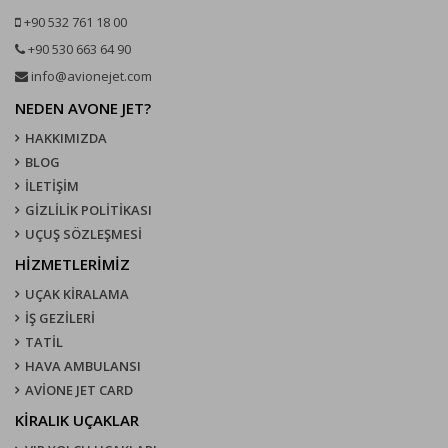
+90 532 761 18 00
+90 530 663 64 90
info@avionejet.com
NEDEN AVONE JET?
HAKKIMIZDA
BLOG
İLETİŞİM
GİZLİLİK POLİTİKASI
UÇUŞ SÖZLEŞMESI
HİZMETLERİMİZ
UÇAK KIRALAMA
İŞ GEZİLERİ
TATİL
HAVA AMBULANSI
AVİONE JET CARD
KIRALIK UÇAKLAR