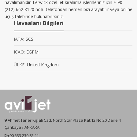
havalimanıdır. Lerwick özel jet kiralama işlemleriniz için + 90
(212) 662 8120 no’lu telefondan hemen bizi arayabilir veya online
uçuş talebinde bulunabilirsiniz.
Havaalanı Bilgileri
IATA:
SCS
ICAO:
EGPM
ÜLKE:
United Kingdom
Ahmet Taner Kışlalı Cad. North Star Plaza Kat:12 No:20 Daire:4
Çankaya / ANKARA
+90 533 230 85 11