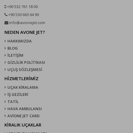
+90 532 761 18 00
+90 530 663 64 90
info@avionejet.com
NEDEN AVONE JET?
HAKKIMIZDA
BLOG
İLETİŞİM
GİZLİLİK POLİTİKASI
UÇUŞ SÖZLEŞMESI
HİZMETLERİMİZ
UÇAK KIRALAMA
İŞ GEZİLERİ
TATİL
HAVA AMBULANSI
AVİONE JET CARD
KIRALIK UÇAKLAR